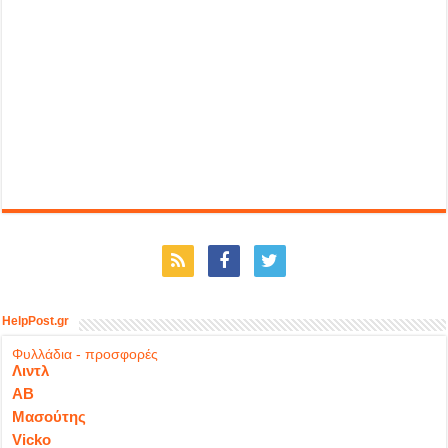
HelpPost.gr
Φυλλάδια - προσφορές
Λιντλ
ΑΒ
Μασούτης
Vicko