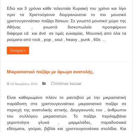
Εδώ και 3 χρόνια κάθε τελευταία Κυριακή του χρόνο και λίγο
πριν τα Χριστούγεννα διοργανώνεται το πιο μουσικό
χριστουγεννιάτικο παζάρι δίσκων. Σε γνωστό μουσικό χώρο της
Αθήνας , γνωστά δισκοπωλεία προσφέρουν
διάφορα cd και dvd σε τιμές ευκαιρίας. Μουσική από όλα τα
ρεύματα από rock , pop , soul , heavy , punk , 60s …
Συνέχεια »
Μικρασιατικό παζάρι με άρωμα ανατολής.
Christmas bazaar
26 Νοεμβρίου, 2011
Είναι καθιερωμένο πλέον το ραντεβού με την μικρασιατική
παράδοση στο χριστουγεννιάτικο μικρασιατικό παζάρι σε
περιοχή της ανατολικής αττικής. Διοργανωτές του , άνθρωποι
του συλλόγου μικρασιατών. Το παζάρι περιλαμβάνει
χειροποίητα γλυκά , μαρμελάδες, παραδοσιακά
εδέσματα, γούρια, βιβλία και χριστουγεννιάτικα στολίδια. Και