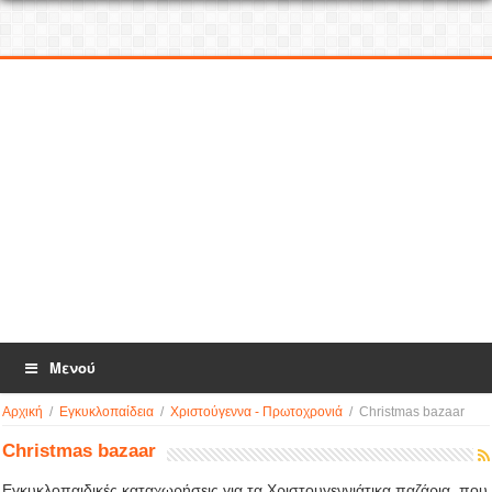
Μενού
Αρχική
/
Εγκυκλοπαίδεια
/
Χριστούγεννα - Πρωτοχρονιά
/
Christmas bazaar
Christmas bazaar
Εγκυκλοπαιδικές καταχωρήσεις για τα Χριστουγεννιάτικα παζάρια, που