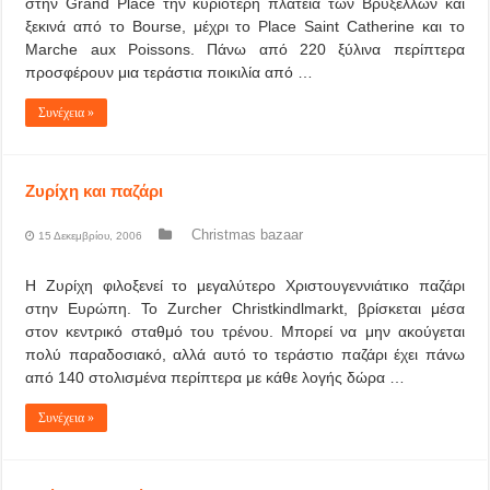
στην Grand Place την κυριότερη πλατεία των Βρυξελλών και
ξεκινά από το Bourse, μέχρι το Place Saint Catherine και το
Marche aux Poissons. Πάνω από 220 ξύλινα περίπτερα
προσφέρουν μια τεράστια ποικιλία από …
Συνέχεια »
Ζυρίχη και παζάρι
Christmas bazaar
15 Δεκεμβρίου, 2006
Η Ζυρίχη φιλοξενεί το μεγαλύτερο Χριστουγεννιάτικο παζάρι
στην Ευρώπη. Το Zurcher Christkindlmarkt, βρίσκεται μέσα
στον κεντρικό σταθμό του τρένου. Μπορεί να μην ακούγεται
πολύ παραδοσιακό, αλλά αυτό το τεράστιο παζάρι έχει πάνω
από 140 στολισμένα περίπτερα με κάθε λογής δώρα …
Συνέχεια »