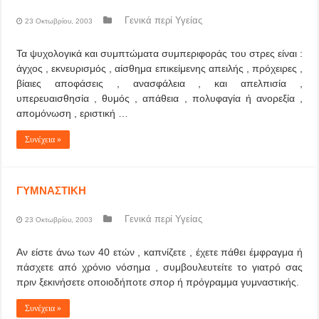
Γενικά περί Υγείας
23 Οκτωβρίου, 2003
Τα ψυχολογικά και συμπτώματα συμπεριφοράς του στρες είναι :
άγχος , εκνευρισμός , αίσθημα επικείμενης απειλής , πρόχειρες ,
βίαιες αποφάσεις , ανασφάλεια , και απελπισία ,
υπερευαισθησία , θυμός , απάθεια , πολυφαγία ή ανορεξία ,
απομόνωση , εριστική …
Συνέχεια »
ΓΥΜΝΑΣΤΙΚΗ
Γενικά περί Υγείας
23 Οκτωβρίου, 2003
Αν είστε άνω των 40 ετών , καπνίζετε , έχετε πάθει έμφραγμα ή
πάσχετε από χρόνιο νόσημα , συμβουλευτείτε το γιατρό σας
πριν ξεκινήσετε οποιοδήποτε σπορ ή πρόγραμμα γυμναστικής.
Συνέχεια »