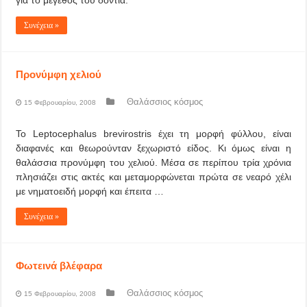
για το μέγεθος του δόντια.
Συνέχεια »
Προνύμφη χελιού
Θαλάσσιος κόσμος
15 Φεβρουαρίου, 2008
Το Leptocephalus brevirostris έχει τη μορφή φύλλου, είναι
διαφανές και θεωρούνταν ξεχωριστό είδος. Κι όμως είναι η
θαλάσσια προνύμφη του χελιού. Μέσα σε περίπου τρία χρόνια
πλησιάζει στις ακτές και μεταμορφώνεται πρώτα σε νεαρό χέλι
με νηματοειδή μορφή και έπειτα …
Συνέχεια »
Φωτεινά βλέφαρα
Θαλάσσιος κόσμος
15 Φεβρουαρίου, 2008