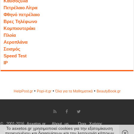
Καυσόξυλα
Πετρέλαιο Λίτρα
Φθηνό πετρέλαιο
Βρες Τηλέφωνο
Κομπιουτεράκι
Πλοία
Αεροπλάνα
Σεισμός
Speed Test
IP
•
•
•
HelpPost.gr
Popi-it.gr
Όλα για τα Μαθηματικά
ΒeautyΒook.gr
© 2001-2016 Asxetos.gr
About us
Όροι Χρήσης
Το asxetos.gr χρησιμοποιεί cookies για την εξατομίκευση
SiteMap
Επικοινωνία
Hosting
Rainhost
περιεχομένου και διαφημίσεων και την λειτουργία κάποιων