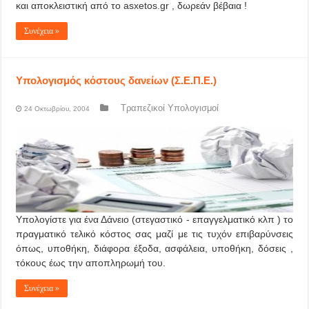
και αποκλειστική από το asxetos.gr , δωρεάν βέβαια !
Συνέχεια »
Υπολογισμός κόστους δανείων (Σ.Ε.Π.Ε.)
Τραπεζικοί Υπολογισμοί
24 Οκτωβρίου, 2004
Υπολογίστε για ένα Δάνειο (στεγαστικό - επαγγελματικό κλπ ) το
πραγματικό τελικό κόστος σας μαζί με τις τυχόν επιβαρύνσεις
όπως, υποθήκη, διάφορα έξοδα, ασφάλεια, υποθήκη, δόσεις ,
τόκους έως την αποπληρωμή του.
Συνέχεια »