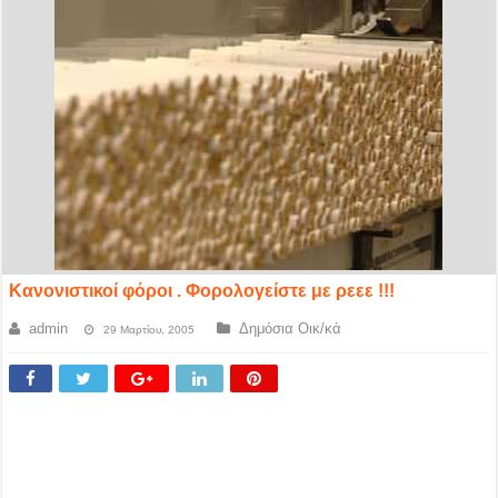
Κανονιστικοί φόροι . Φορολογείστε με ρεεε !!!
admin
Δημόσια Οικ/κά
29 Μαρτίου, 2005