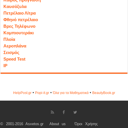
Καυσόξυλα
Πετρέλαιο Λίτρα
Φθηνό πετρέλαιο
Βρες Τηλέφωνο
Κομπιουτεράκι
Πλοία
Αεροπλάνα
Σεισμός
Speed Test
IP
•
•
•
HelpPost.gr
Popi-it.gr
Όλα για τα Μαθηματικά
ΒeautyΒook.gr
© 2001-2016 Asxetos.gr
About us
Όροι Χρήσης