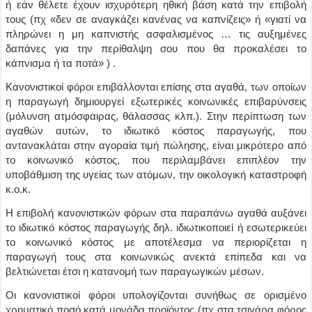
ή εάν θέλετε έχουν ισχυρότερη ηθική βάση κατά την επιβολή
τους
(πχ «δεν σε αναγκάζει κανένας να καπνίζεις» ή «γιατί να
πληρώνει η μη καπνιστής ασφαλισμένος … τις αυξημένες
δαπάνες για την περίθαλψη σου που θα προκαλέσει το
κάπνισμα ή τα ποτά» ) .
Κανονιστικοί φόροι επιβάλλονται επίσης στα αγαθά, των οποίων
η παραγωγή δημιουργεί εξωτερικές κοινωνικές επιβαρύνσεις
(μόλυνση ατμόσφαιρας, θάλασσας κλπ.). Στην περίπτωση των
αγαθών αυτών, το ιδιωτικό κόστος παραγωγής, που
αντανακλάται στην αγοραία τιμή πώλησης, είναι μικρότερο από
το κοινωνικό κόστος, που περιλαμβάνει επιπλέον την
υποβάθμιση της υγείας των ατόμων, την οικολογική καταστροφή
κ.ο.κ.
Η επιβολή κανονιστικών φόρων στα παραπάνω αγαθά αυξάνει
το ιδιωτικό κόστος παραγωγής δηλ. ιδιωτικοποιεί ή εσωτερικεύει
το κοινωνικό κόστος με αποτέλεσμα να περιορίζεται η
παραγωγή τους στα κοινωνικώς ανεκτά επίπεδα και να
βελτιώνεται έτσι η κατανομή των παραγωγικών μέσων.
Οι κανονιστικοί φόροι υπολογίζονται συνήθως σε ορισμένο
χρηματικό ποσό κατά μονάδα προϊόντος
(πχ στα τσιγάρα φόρος