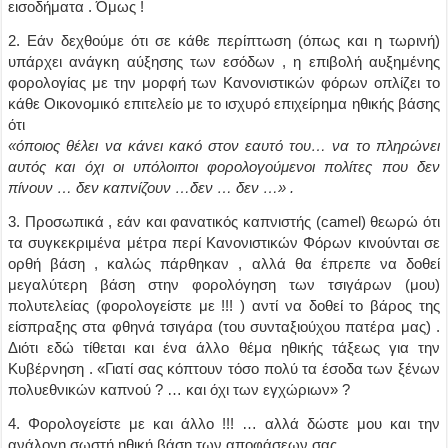
εισοδήματα . Όμως !
2. Εάν δεχθούμε ότι σε κάθε περίπτωση
(όπως και η τωρινή)
υπάρχει ανάγκη αύξησης των εσόδων , η επιβολή αυξημένης
φορολογίας με την μορφή των Κανονιστικών φόρων οπλίζει το
κάθε Οικονομικό επιτελείο με το ισχυρό επιχείρημα ηθικής βάσης
ότι
«όποιος θέλει να κάνει κακό στον εαυτό του… να το πληρώνει
αυτός και όχι οι υπόλοιποι φορολογούμενοι πολίτες που δεν
πίνουν … δεν καπνίζουν …δεν … δεν …» .
3. Προσωπικά , εάν και φανατικός καπνιστής
(camel)
θεωρώ ότι
τα συγκεκριμένα μέτρα περί Κανονιστικών Φόρων κινούνται σε
ορθή βάση , καλώς πάρθηκαν , αλλά θα έπρεπε να δοθεί
μεγαλύτερη βάση στην φορολόγηση των τσιγάρων
(μου)
πολυτελείας
(φορολογείστε με !!! )
αντί να δοθεί το βάρος της
είσπραξης στα φθηνά τσιγάρα
(του συνταξιούχου πατέρα μας)
.
Διότι εδώ τίθεται και ένα άλλο θέμα ηθικής τάξεως για την
Κυβέρνηση . «Γιατί σας κόπτουν τόσο πολύ τα έσοδα των ξένων
πολυεθνικών καπνού ? … και όχι των εγχώριων» ?
4. Φορολογείστε με και άλλο !!! … αλλά δώστε μου και την
ανάλογη σωστή ηθική βάση των αποφάσεων σας .