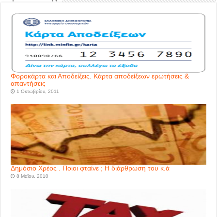
Φοροκάρτα και Αποδείξεις. Κάρτα αποδείξεων ερωτήσεις &
απαντήσεις
1 Οκτωβρίου, 2011
Δημόσιο Χρέος . Ποιοι φταίνε ; Η διάρθρωση του κ.ά
8 Μαΐου, 2010