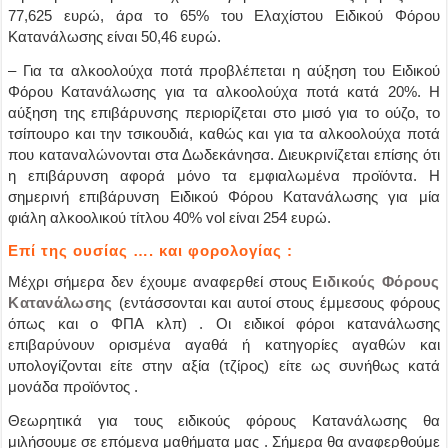
77,625 ευρώ, άρα το 65% του Ελαχίστου Ειδικού Φόρου
Κατανάλωσης είναι 50,46 ευρώ.
– Για τα
αλκοολούχα ποτά προβλέπεται η αύξηση του Ειδικού
Φόρου Κατανάλωσης για τα αλκοολούχα ποτά κατά 20%
. Η
αύξηση της επιβάρυνσης περιορίζεται στο μισό για το ούζο, το
τσίπουρο και την τσικουδιά, καθώς και για τα αλκοολούχα ποτά
που καταναλώνονται στα Δωδεκάνησα. Διευκρινίζεται επίσης ότι
η επιβάρυνση αφορά μόνο τα εμφιαλωμένα προϊόντα. Η
σημερινή επιβάρυνση Ειδικού Φόρου Κατανάλωσης για μία
φιάλη αλκοολικού τίτλου 40% vol είναι 254 ευρώ.
Επί της ουσίας …. και φορολογίας :
Μ
έχρι σήμερα δεν έχουμε αναφερθεί στους
Ειδικούς Φόρους
Κατανάλωσης
(εντάσσονται και αυτοί στους έμμεσους φόρους
όπως και ο ΦΠΑ κλπ)
. Οι ειδικοί φόροι κατανάλωσης
επιβαρύνουν ορισμένα αγαθά ή κατηγορίες αγαθών και
υπολογίζονται είτε στην αξία (τζίρος) είτε ως συνήθως κατά
μονάδα προϊόντος .
Θεωρητικά για τους ειδικούς φόρους Κατανάλωσης θα
μιλήσουμε σε επόμενα μαθήματα μας . Σήμερα θα αναφερθούμε