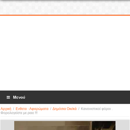
Μενού
Αρχική
/
Ενθετα - Αφιερώματα
/
Δημόσια Οικ/κά
/
Κανονιστικοί φόροι .
Φορολογείστε με ρεεε !!!