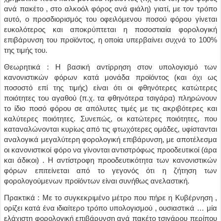
ανά πακέτο , στο αλκοόλ φόρος ανά φιάλη)
γιατί, με τον τρόπο
αυτό, ο προσδιορισμός του οφειλόμενου ποσού φόρου γίνεται
ευκολότερος και αποκρύπτεται η ποσοστιαία φορολογική
επιβάρυνση του προϊόντος, η οποία υπερβαίνει συχνά το 100%
της τιμής του.
Θεωρητικά : Η βασική αντίρρηση στον υπολογισμό των
κανονιστικών φόρων κατά μονάδα προϊόντος
(και όχι ως
ποσοστό επί της τιμής)
είναι ότι οι φθηνότερες κατώτερες
ποιότητες του αγαθού
(π.χ. τα φθηνότερα τσιγάρα)
πληρώνουν
το ίδιο ποσό φόρου σε απόλυτες τιμές με τις ακριβότερες και
καλύτερες ποιότητες. Συνεπώς, οι κατώτερες ποιότητες, που
καταναλώνονται κυρίως από τις φτωχότερες ομάδες, υφίστανται
αναλογικά μεγαλύτερη φορολογική επιβάρυνση, με αποτέλεσμα
οι κανονιστικοί φόρο να γίνονται αντιστρόφως προοδευτικοί (άρα
και άδικοι) . Η αντίστροφη προοδευτικότητα των κανονιστικών
φόρων επιτείνεται από το γεγονός ότι η ζήτηση των
φορολογούμενων προϊόντων είναι συνήθως ανελαστική.
Πρακτικά : Με το συγκεκριμένο μέτρο που πήρε η Κυβέρνηση ,
ορίζει κατά ένα ιδιαίτερο τρόπο υπολογισμού , ουσιαστικά … μία
ελάχιστη φορολογική επιβάρυνση ανά πακέτο τσιγάρου περίπου