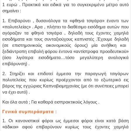
1 ευρώ . Πρακτικά και ειδικά για το συγκεκριμένο μέτρο αυτό
σημαίνει :
1. Επιβαρύνει , δυσανάλογα τα «φθηνά τσιγάρα» έναντι των
«πολυτελείας» . Αρα , πλήττει το διαθέσιμο εισόδημα αυτών που
αγόραζαν τα φθηνά τσιγάρα , δηλαδή τους έχοντες χαμηλά
εισοδήματα και τους συνταξιούχους καπνιστές .Έχουμε δηλαδή
(σε επιστημονικούς οικονομικούς όρους)
μία ανήθικη και
ξεδιάντροπη επιβολή φόρου έντονα «αντίστροφα προοδευτικού»
(όσο λιγότερα εισοδήματα…τόσο μεγαλύτερη αναλογικά
επιβάρυνση) .
2. Στηρίζει και επιδοτεί έμμεσα την παραγωγή τσιγάρων
πολυτελείας που κυρίως προέρχονται από το εξωτερικό εις
βάρος της εγχώριας Καπνοβιομηχανίας
(με ότι συνέπειες μπορεί
να έχει αυτό) .
Και όλα αυτά ; Για καθαρά εισπρακτικούς λόγους .
Γενικά συμπεράσματα :
1. Οι κανονιστικοί φόροι ως έμμεσοι φόροι είναι κατά βάση
«άδικοι» αφού επιβαρύνουν κυρίως τους έχοντες χαμηλά