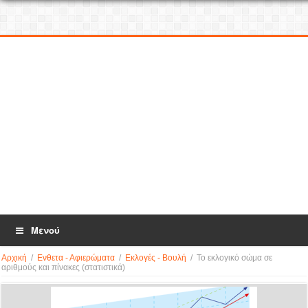
Μενού
Αρχική
/
Ενθετα - Αφιερώματα
/
Εκλογές - Βουλή
/
Το εκλογικό σώμα σε
αριθμούς και πίνακες (στατιστικά)