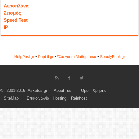
Αεροπλάνα
Σεισμός
Speed Test
IP
•
•
•
HelpPost.gr
Popi-it.gr
Όλα για τα Μαθηματικά
ΒeautyΒook.gr
© 2001-2016 Asxetos.gr
About us
Όροι Χρήσης
SiteMap
Επικοινωνία
Hosting
Rainhost