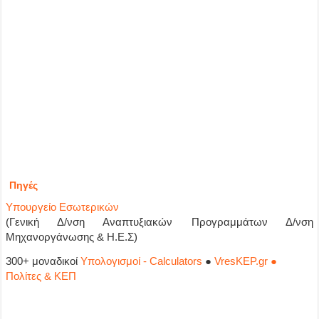
Πηγές
Υπουργείο Εσωτερικών
(Γενική Δ/νση Αναπτυξιακών Προγραμμάτων Δ/νση
Μηχανοργάνωσης & Η.Ε.Σ)
300+ μοναδικοί
Υπολογισμοί - Calculators
●
VresKEP.gr ●
Πολίτες & ΚΕΠ