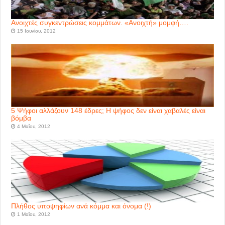
Ανοιχτές συγκεντρώσεις κομμάτων. «Ανοιχτή» μομφή….
15 Ιουνίου, 2012
5 Ψήφοι αλλάζουν 148 έδρες; Η ψήφος δεν είναι χαβαλές είναι
βόμβα
4 Μαΐου, 2012
Πλήθος υποψηφίων ανά κόμμα και όνομα (!)
1 Μαΐου, 2012