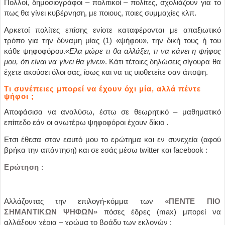
Πολλοί, δημοσιογράφοι – πολιτικοί – πολίτες, σχολιάζουν για το
πως θα γίνει κυβέρνηση, με ποιους, ποιες συμμαχίες κλπ.
Αρκετοί πολίτες επίσης ενίοτε καταφέρονται με απαξιωτικό
τρόπο για την δύναμη μίας (1) «ψήφου», την δική τους ή του
κάθε ψηφοφόρου.
«Ελα μώρε τι θα αλλάξει, τι να κάνει η ψήφος
μου, ότι είναι να γίνει θα γίνει»
. Κάτι τέτοιες δηλώσεις σίγουρα θα
έχετε ακούσει όλοι σας, ίσως και να τις υιοθετείτε σαν άποψη.
Τι συνέπειες μπορεί να έχουν όχι μία, αλλά πέντε
ψήφοι ;
Αποφάσισα να αναλύσω, έστω σε θεωρητικό – μαθηματικό
επίπεδο εάν οι ανωτέρω ψηφοφόροι έχουν δίκιο .
Ετσι έθεσα στον εαυτό μου το ερώτημα και εν συνεχεία (αφού
βρήκα την απάντηση) και σε εσάς μέσω twitter και facebook :
Ερώτηση :
Αλλάζοντας την επιλογή-κόμμα των
«ΠΕΝΤΕ ΠΙΟ
ΣΗΜΑΝΤΙΚΩΝ ΨΗΦΩΝ»
πόσες έδρες (max) μπορεί να
αλλάξουν χέρια – χρώμα το βράδυ των εκλογών ;