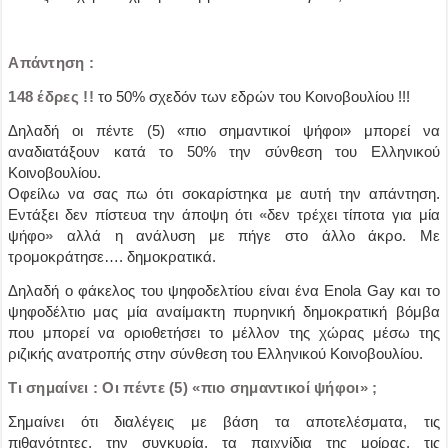
Απάντηση :
148 έδρες !!
το 50% σχεδόν των εδρών του Κοινοβουλίου !!!
Δηλαδή οι πέντε (5) «πιο σημαντικοί ψήφοι» μπορεί να
αναδιατάξουν κατά το 50% την σύνθεση του Ελληνικού
Κοινοβουλίου.
Οφείλω να σας πω ότι σοκαρίστηκα με αυτή την απάντηση.
Εντάξει δεν πίστευα την άποψη ότι
«
δεν τρέχει τίποτα για μία
ψήφο
»
αλλά η ανάλυση με πήγε στο άλλο άκρο. Με
τρομοκράτησε…. δημοκρατικά.
Δηλαδή ο φάκελος του ψηφοδελτίου είναι ένα Enola Gay και το
ψηφοδέλτιο μας μία αναίμακτη πυρηνική δημοκρατική βόμβα
που μπορεί να οριοθετήσει το μέλλον της χώρας μέσω της
ριζικής ανατροπής στην σύνθεση του Ελληνικού Κοινοβουλίου.
Τι σημαίνει : Οι πέντε (5) «πιο σημαντικοί ψήφοι» ;
Σημαίνει ότι διαλέγεις με βάση τα αποτελέσματα, τις
πιθανότητες, την συγκυρία, τα παιχνίδια της μοίρας, τις