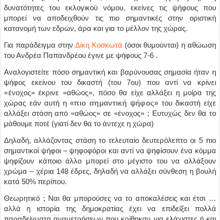
δυνατότητες του εκλογικού νόμου, εκείνες τις ψήφους που
μπορεί να αποδειχθούν τις πιο σημαντικές στην οριστική
κατανομή των εδρών, άρα και για το μέλλον της χώρας.
Για παράδειγμα στην
Δίκη Κοσκωτά
(όσοι θυμούνται) η αθώωση
του Ανδρέα Παπανδρέου έγινε με ψήφους 7-6 .
Αναλογιστείτε πόσο σημαντική και βαρύνουσας σημασία ήταν η
ψήφος εκείνου του δικαστή (του 7ου) που αντί να κρίνει
«
ένοχος
»
έκρινε
«
αθώος
»
, πόσο θα είχε αλλάξει η μοίρα της
χώρας εάν αυτή η «
πιο σημαντική ψήφος
» του δικαστή είχε
αλλάξει στάση από
«
αθώος
»
σε
«
ένοχος
»
; Ευτυχώς δεν θα το
μάθουμε ποτέ
(γιατί δεν θα το άντεχε η χώρα)
Δηλαδή, αλλάζοντας στάση το τελευταίο δευτερόλεπτο οι 5 πιο
σημαντικοί ψήφοι – ψηφοφόροι και αντί να ψηφίσουν ένα κόμμα
ψηφίζουν κάποιο άλλο μπορεί στο μέγιστο του να αλλάξουν
χρώμα – χέρια 148 έδρες, δηλαδή να αλλάξει σύνθεση η βουλή
κατά 50% περίπου.
Θεωρητικό ; Ναι θα μπορούσες να το αποκαλέσεις και έτσι …
αλλά η ιστορία της δημοκρατίας έχει να επιδείξει πολλά
παραδείγματα αναμετρήσεων που κρίθηκαν για ελάχιστες ή και