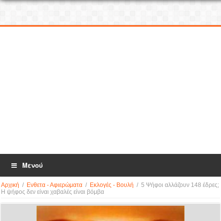
Μενού
Αρχική
/
Ενθετα - Αφιερώματα
/
Εκλογές - Βουλή
/
5 Ψήφοι αλλάζουν 148 έδρες;
Η ψήφος δεν είναι χαβαλές είναι βόμβα