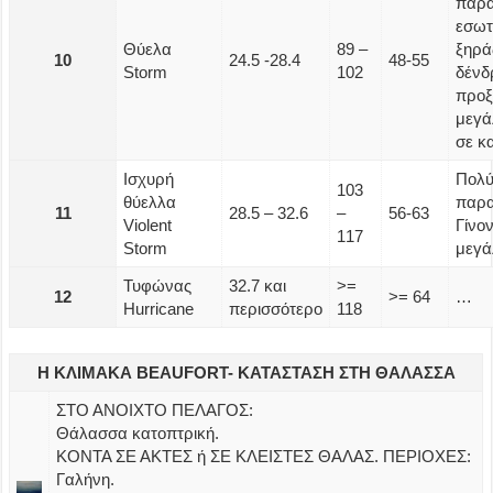
παρα
εσωτ
Θύελα
89 –
ξηρά
10
24.5 -28.4
48-55
Storm
102
δένδ
προξ
μεγά
σε κ
Ισχυρή
Πολύ
103
θύελλα
παρα
11
28.5 – 32.6
–
56-63
Violent
Γίνο
117
Storm
μεγά
Τυφώνας
32.7 και
>=
12
>= 64
…
Hurricane
περισσότερο
118
Η ΚΛΙΜΑΚΑ BEAUFORT- ΚΑΤΑΣΤΑΣΗ ΣΤΗ ΘΑΛΑΣΣΑ
ΣΤΟ ΑΝΟΙΧΤΟ ΠΕΛΑΓΟΣ:
Θάλασσα κατοπτρική.
ΚΟΝΤΑ ΣΕ ΑΚΤΕΣ ή ΣΕ ΚΛΕΙΣΤΕΣ ΘΑΛΑΣ. ΠΕΡΙΟΧΕΣ:
Γαλήνη.