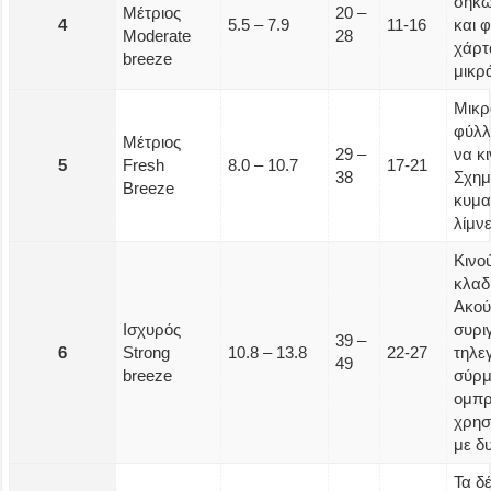
σηκώ
Μέτριος
20 –
4
5.5 – 7.9
11-16
και 
Moderate
28
χάρτο
breeze
μικρ
Μικρ
φύλλ
Μέτριος
29 –
να κι
5
Fresh
8.0 – 10.7
17-21
38
Σχημ
Breeze
κυμα
λίμνε
Κινο
κλαδ
Ακού
Ισχυρός
συρι
39 –
6
Strong
10.8 – 13.8
22-27
τηλε
49
breeze
σύρμ
ομπρ
χρησ
με δ
Τα δ