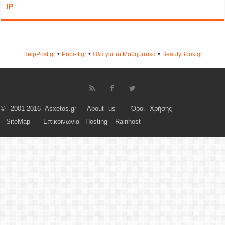
IP
•
•
•
HelpPost.gr
Popi-it.gr
Όλα για τα Μαθηματικά
ΒeautyΒook.gr
© 2001-2016 Asxetos.gr
About us
Όροι Χρήσης
SiteMap
Επικοινωνία
Hosting
Rainhost