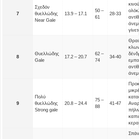
κινο
Σχεδόν
50 –
ολόκ
7
θυελλώδης
13.9 – 17.1
28-33
61
αντί
Near Gale
άνεμ
γίνε
Θραύ
κλων
Θυελλώδης
62 –
δένδ
8
17.2 – 20.7
34-40
Gale
74
εμποδ
αντί
άνεμ
Προκ
μικρέ
Πολύ
κατα
75 –
9
θυελλώδης
20.8 – 24.4
41-47
Αναρ
88
Strong gale
πήλι
καπν
κερα
Σπάν