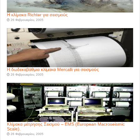
Η κλίμακα Richter για σεισμούς
26 Φεβρουαρίου, 2005
Η δωδεκαβάθμια κλίμακα Mercalli για σεισμούς
26 Φεβρουαρίου, 2005
Κλίμακα μέτρησης Σεισμού – EMS (European Macroseismic
Scale).
26 Φεβρουαρίου, 2005