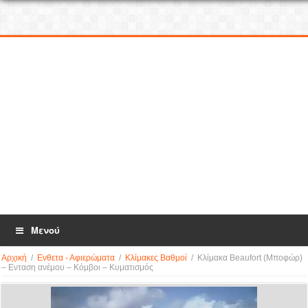
Μενού
Αρχική
/
Ενθετα - Αφιερώματα
/
Κλίμακες Βαθμοί
/
Κλίμακα Beaufort (Μποφώρ)
– Ενταση ανέμου – Κόμβοι – Κυματισμός