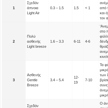
Σχεδόν
ανέμ
1
άπνοια
0.3 – 1.5
1.5
< 1
από 
Light Air
και 
τον 
‘Ανε
στο 
Πολύ
φύλλ
2
ασθενής
1.6 – 3.3
6-11
4-6
δέν
Light breeze
θροϊζ
ανεμ
κινεί
Τα φ
μικρ
Ασθενής
των 
12-
3
Gentle
3.4 – 5.4
7-10
βρίσ
19
Breeze
συνε
άνεμ
μικρ
Ο άν
Σχεδόν