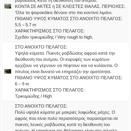
ραβδώσεις κατά τη διεύθυνση του ανέμου.
ΚΟΝΤΑ ΣΕ ΑΚΤΕΣ ή ΣΕ ΚΛΕΙΣΤΕΣ ΘΑΛΑΣ. ΠΕΡΙΟΧΕΣ:
‘Ολα τα ψαροκάϊκα δένουν στο πιο κοντινό λιμάνι.
ΠΙΘΑΝΟ ΥΨΟΣ ΚΥΜΑΤΟΣ ΣΤΟ ΑΝΟΙΧΤΟ ΠΕΛΑΓΟΣ:
5.5 – 5.7 m
ΧΑΡΑΚΤΗΡΙΣΜΟΣ ΣΤΟ ΠΕΛΑΓΟΣ:
Σχεδόν τρικυμιώδης / Very rough to high.
ΣΤΟ ΑΝΟΙΧΤΟ ΠΕΛΑΓΟΣ:
Υψηλά κύματα. Πυκνές ραβδώσεις αφρού κατά την
διεύθυνση του ανέμου. Οι κορυφές των κυμάτων
αρχίζουν να γέρνουν να πέφτουν και να κυλίονται. Ο
πίτυλος είναι δυνατό να επηρεάζει την ορατότητα.
ΠΙΘΑΝΟ ΥΨΟΣ ΚΥΜΑΤΟΣ ΣΤΟ ΑΝΟΙΧΤΟ ΠΕΛΑΓΟΣ:
6 – 9 m
ΧΑΡΑΚΤΗΡΙΣΜΟΣ ΣΤΟ ΠΕΛΑΓΟΣ:
Τρικυμιώδης / High
ΣΤΟ ΑΝΟΙΧΤΟ ΠΕΛΑΓΟΣ:
Πολύ υψηλά κύματα με μακριές λοφώδεις ράχες. Ο
αφρός που είναι πολύ περισσότερος παρασύρεται σε
πυκνές λευκές ραβδώσεις κατά τη διεύθυνση του
ανέμου. Η επιφάνεια της θάλασσας είναι στο σύνολο