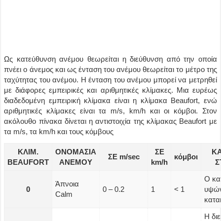
Ω
ς κατεύθυνση ανέμου θεωρείται η διεύθυνση από την οποία
πνέει ο άνεμος και ως ένταση του ανέμου θεωρείται το μέτρο της
ταχύτητας του ανέμου. Η ένταση του ανέμου μπορεί να μετρηθεί
με διάφορες εμπειρικές και αριθμητικές κλίμακες. Μια ευρέως
διαδεδομένη εμπειρική κλίμακα είναι η κλίμακα Beaufort, ενώ
αριθμητικές κλίμακες είναι τα m/s, km/h και οι κόμβοι. Στον
ακόλουθο πίνακα δίνεται η αντιστοιχία της κλίμακας Beaufort με
τα m/s, τα km/h και τους κόμβους
ΚΛΙΜ.
ΟΝΟΜΑΣΙΑ
ΣΕ
Κ
ΣΕ m/sec
κόμβοι
BEAUFORΤ
ΑΝΕΜΟΥ
km/h
Σ
Ο κα
Άπνοια
0
0 – 0.2
1
< 1
υψών
Calm
κατα
Η δι