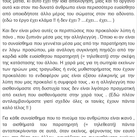
τους μάτια, κι αυτό έχει την ίδια αιτιολόγηση, μιας και το όργανο
αυτό και στον πιο δυνατό άνθρωπο είναι περισσότερο ευαίσθητο
από οποιοδήποτε άλλο μέρος του σώματος στον πιο αδύνατο.
(εδώ το έργο έχει κλάμα !! ή δεν έχει ? …έχει… έχει… )
Και δεν είναι μόνο αυτές οι περιπτώσεις που προκαλούν λύπη ή
πόνο , που ξυπνάν μέσα μας την αλληλεγγύη . Όποιο κι αν είναι
το συναίσθημα που γεννιέται μέσα μας από την παρατήρηση του
εν λόγω προσώπου, μία ανάλογη συγκίνησή πηγάζει από την
καρδιά κάθε ευαίσθητου παρατηρητή (= τηλεθεατή) στην σκέψη
της κατάστασης του άλλου. Η χαρά μας για τη σωτηρία εκείνων
των ηρώων μιας τραγωδίας ή ενός μυθιστορήματος που έχουν
προκαλέσει το ενδιαφέρον μας είναι εξίσου ειλικρινής με την
λύπη που μας προκαλεί η συμφορά τους , κι η αλληλεγγύη που
αισθανόμαστε στη δυστυχία τους δεν είναι λιγότερο πραγματική
από εκείνη που αισθανόμαστε στην χαρά τους . (Εδώ πλέον
αντιλαμβανόμαστε γιατί σχεδόν όλες οι ταινίες έχουν πάντα
καλό τέλος !! )
Για κάθε συναίσθημα που το πνεύμα του ανθρώπου είναι ικανό ,
τα αισθήματά του παρατηρητή (= τηλεθεατή) πάντα
ανταποκρίνονται σε αυτά, όταν εκείνος, φέρνοντας τον εαυτό