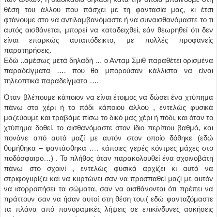
θέση του άλλου που πάσχει με τη φαντασία μας, κι έτσι
φτάνουμε στο να αντιλαμβανόμαστε ή να συναισθανόμαστε το τι
αυτός αισθάνεται, μπορεί να καταδειχθεί, εάν θεωρηθεί ότι δεν
είναι επαρκώς αυταπόδεικτο, με πολλές προφανείς
παρατηρήσεις.
Εδώ ..αμέσως μετά δηλαδή … ο Ανταμ Σμιθ παραθέτει ορισμένα
παραδείγματα …. που θα μπορούσαν κάλλιστα να είναι
τηλεοπτικά παραδείγματα ….
Όταν βλέπουμε κάποιον να είναι έτοιμος να δώσει ένα χτύπημα
πάνω στο χέρι ή το πόδι κάποιου άλλου , εντελώς φυσικά
μαζεύουμε και τραβάμε πίσω το δικό μας χέρι ή πόδι, και όταν το
χτύπημα δοθεί, το αισθανόμαστε στον ίδιο περίπου βαθμό, και
πονάνε από αυτό μαζί με αυτόν στον οποίο δόθηκε (εδώ
θυμήθηκα – φαντάσθηκα …. κάποιες γερές κόντρες μάχες στο
ποδόσφαιρο…) . Το πλήθος όταν παρακολουθεί ένα σχοινοβάτη
πάνω στο σχοινί , εντελώς φυσικά αρχίζει κι αυτό να
στριφογυρίζει και να κυρτώνει σαν να προσπαθεί μαζί με αυτόν
να ισορροπήσει τα σώματα, σαν να αισθάνονται ότι πρέπει να
πράττουν σαν να ήσαν αυτοί στη θέση του.( εδώ φανταζόμαστε
τα πλάνα από πανοραμικές λήψεις σε επικίνδυνες ασκήσεις