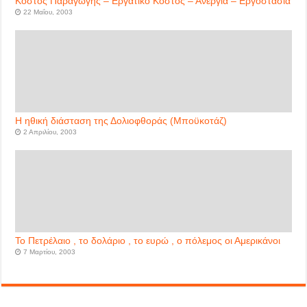
Κόστος Παραγωγής – Εργατικό Κόστος – Ανεργία – Εργοστάσια
22 Μαΐου, 2003
Η ηθική διάσταση της Δολιοφθοράς (Μποϋκοτάζ)
2 Απριλίου, 2003
Το Πετρέλαιο , το δολάριο , το ευρώ , ο πόλεμος οι Αμερικάνοι
7 Μαρτίου, 2003