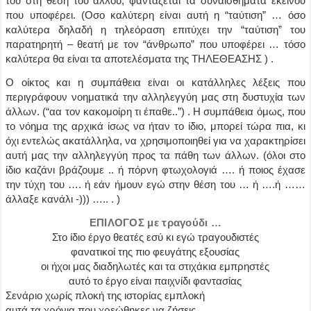
του στη θέση του άλλου, φαντάζεται τα συναισθήματα εκείνου
που υποφέρει. (Οσο καλύτερη είναι αυτή η “ταύτιση” … όσο
καλύτερα δηλαδή η τηλεόραση επιτύχει την “ταύτιση” του
παρατηρητή – θεατή με τον “άνθρωπο” που υποφέρει … τόσο
καλύτερα θα είναι τα αποτελέσματα της ΤΗΛΕΘΕΑΣΗΣ ) .
Ο οίκτος και η συμπάθεια είναι οι κατάλληλες λέξεις που
περιγράφουν νοηματικά την αλληλεγγύη μας στη δυστυχία των
άλλων. (“αα τον κακομοίρη τι έπαθε..”) . Η συμπάθεια όμως, που
το νόημα της αρχικά ίσως να ήταν το ίδιο, μπορεί τώρα πια, κι
όχι εντελώς ακατάλληλα, να χρησιμοποιηθεί για να χαρακτηρίσει
αυτή μας την αλληλεγγύη προς τα πάθη των άλλων. (όλοι στο
ίδιο καζάνι βράζουμε .. ή πόρνη φτωχολογιά …. ή ποιος έχασε
την τύχη του …. ή εάν ήμουν εγώ στην θέση του … ή ….ή ……
άλλαξε κανάλι -))) ….. . )
ΕΠΙΛΟΓΟΣ με τραγούδι …
Στο ίδιο έργο θεατές εσύ κι εγώ τραγουδιστές
φανατικοί της πιο φευγάτης εξουσίας
οι ήχοι μας διαδηλωτές και τα στιχάκια εμπρηστές
αυτό το έργο είναι παιχνίδι φαντασίας
Σενάριο χωρίς πλοκή της ιστορίας εμπλοκή
αυτά τα χρόνια που χρεώθηκες να ζήσεις