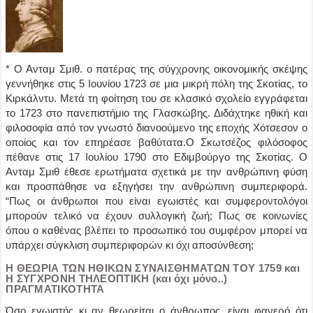
* Ο Ανταμ Σμιθ. ο πατέρας της σύγχρονης οικονομικής σκέψης
γεννήθηκε στις 5 Ιουνίου 1723 σε μια μικρή πόλη της Σκοτίας, το
Κιρκάλντυ. Μετά τη φοίτηση του σε κλασικό σχολείο εγγράφεται
το 1723 στο πανεπιστήμιο της Γλασκώβης. Διδάχτηκε ηθική και
φιλοσοφία από τον γνωστό διανοούμενο της εποχής Χότσεσον ο
οποίος και τον επηρέασε βαθύτατα.Ο Σκωτσέζος φιλόσοφος
πέθανε στις 17 Ιουλίου 1790 στο Εδιμβούργο της Σκοτίας. Ο
Ανταμ Σμιθ έθεσε ερωτήματα σχετικά με την ανθρώπινη φύση
και προσπάθησε να εξηγήσει την ανθρώπινη συμπεριφορά.
“Πως οι άνθρωποι που είναι εγωιστές και συμφεροντολόγοι
μπορούν τελικό να έχουν συλλογική ζωή; Πως σε κοινωνίες
όπου ο καθένας βλέπει το προσωπικό του συμφέρον μπορεί να
υπάρχει σύγκλιση συμπεριφορών κι όχι αποσύνθεση;
Η ΘΕΩΡΙΑ ΤΩΝ ΗΘΙΚΩΝ ΣΥΝΑΙΣΘΗΜΑΤΩΝ ΤΟΥ 1759 και
Η ΣΥΓΧΡΟΝΗ ΤΗΛΕΟΠΤΙΚΗ (και όχι μόνο..)
ΠΡΑΓΜΑΤΙΚΟΤΗΤΑ
Όσο εγωιστής κι αν θεωρείται ο άνθρωπος, είναι φανερό ότι