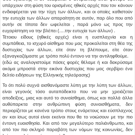
υπάρχουν στη φύση του ορισμένες ηθικές αρχές που τον κάνουν
ενδιαφέρεται για την τύχη των άλλων, και οι οποίες καθιστούν
την ευτυχία των άλλων απαραίτητη σε αυτόν, παρ όλο που από
αυτήν σε τίποτα δεν ωφελείται , παρά μόνο ως προς την
ευχαρίστηση να την βλέπει (….την ευτυχία των άλλων) .
Τέτοιου είδους (ηθικές αρχές) είναι η ευσπλαχνία και η
συμπάθεια, το ισχυρό αίσθημα που μας προκαλείται στη θέα της
δυστυχίας των άλλων, είτε όταν τη βλέπουμε, είτε όταν
εξαναγκαζόμαστε με τρόπο πολύ έντονο να την αντιληφθούμε.
(εδώ ας αναλογιστούμε πόσες φορές θέλαμε ή και δακρύσαμε
ακόμα μπροστά στην εικόνα δυστυχίας που μας σερβίρει ένα
δελτίο ειδήσεων της Ελληνικής τηλεόρασης)
Το ότι πολύ συχνά αισθανόμαστε λύπη με την λύπη των άλλων,
είναι γεγονός τόσο αυταπόδεικτο που να μην χρειάζεται
αποδείξεις, μιας και αυτό το συναίσθημα, όπως και πολλά άλλα
αυθύπαρκτα στην ανθρώπινη φύση συναισθήματα, δεν
περιορίζεται με κανένα τρόπο στους ενάρετους και εύσπλαχνος
αν και ίσως αυτοί είναι εκείνοι που θα το νοιώσουν με την πιο
έντονη ευαισθησία. Και από τον μεγαλύτερο παλιάνθρωπο, και
από τον πιο σκληρό παραβάτη των νόμων της κοινωνίας, δεν