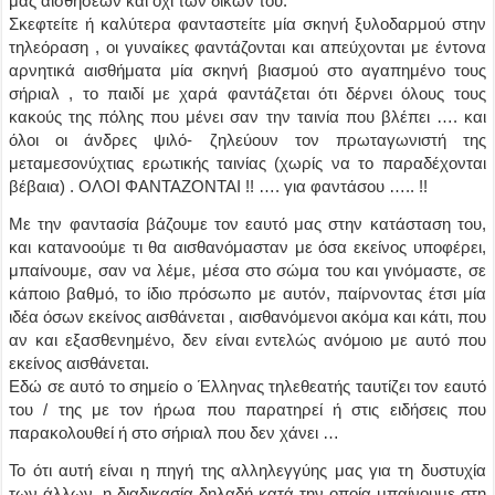
μας αισθήσεων και όχι των δικών του.
Σκεφτείτε ή καλύτερα φανταστείτε μία σκηνή ξυλοδαρμού στην
τηλεόραση , οι γυναίκες φαντάζονται και απεύχονται με έντονα
αρνητικά αισθήματα μία σκηνή βιασμού στο αγαπημένο τους
σήριαλ , το παιδί με χαρά φαντάζεται ότι δέρνει όλους τους
κακούς της πόλης που μένει σαν την ταινία που βλέπει …. και
όλοι οι άνδρες ψιλό- ζηλεύουν τον πρωταγωνιστή της
μεταμεσονύχτιας ερωτικής ταινίας (χωρίς να το παραδέχονται
βέβαια) . ΟΛΟΙ ΦΑΝΤΑΖΟΝΤΑΙ !! …. για φαντάσου ….. !!
Με την φαντασία βάζουμε τον εαυτό μας στην κατάσταση του,
και κατανοούμε τι θα αισθανόμασταν με όσα εκείνος υποφέρει,
μπαίνουμε, σαν να λέμε, μέσα στο σώμα του και γινόμαστε, σε
κάποιο βαθμό, το ίδιο πρόσωπο με αυτόν, παίρνοντας έτσι μία
ιδέα όσων εκείνος αισθάνεται , αισθανόμενοι ακόμα και κάτι, που
αν και εξασθενημένο, δεν είναι εντελώς ανόμοιο με αυτό που
εκείνος αισθάνεται.
Εδώ σε αυτό το σημείο ο Έλληνας τηλεθεατής ταυτίζει τον εαυτό
του / της με τον ήρωα που παρατηρεί ή στις ειδήσεις που
παρακολουθεί ή στο σήριαλ που δεν χάνει …
Το ότι αυτή είναι η πηγή της αλληλεγγύης μας για τη δυστυχία
των άλλων, η διαδικασία δηλαδή κατά την οποία μπαίνουμε στη