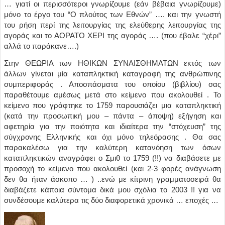
… γιατί οι περισσότεροι γνωρίζουμε (εάν βέβαια γνωρίζουμε)
μόνο το έργο του “Ο πλούτος των Εθνών” …. και την γνωστή
του ρήση περί της λειτουργίας της ελεύθερης λειτουργίας της
αγοράς και το ΑΟΡΑΤΟ ΧΕΡΙ της αγοράς …. (που έβαλε “χέρι”
αλλά το παράκανε….)
Στην ΘΕΩΡΙΑ των ΗΘΙΚΩΝ ΣΥΝΑΙΣΘΗΜΑΤΩΝ εκτός των
άλλων γίνεται μία καταπληκτική καταγραφή της ανθρώπινης
συμπεριφοράς . Αποσπάσματα του οποίου (βιβλίου) σας
παραθέτουμε αμέσως μετά στο κείμενο που ακολουθεί . Το
κείμενο που γράφτηκε το 1759 παρουσιάζει μια καταπληκτική
(κατά την προσωπική μου – πάντα – άποψη) εξήγηση και
αφετηρία για την ποιότητα και ιδιαίτερα την “στόχευση” της
σύγχρονης Ελληνικής και όχι μόνο τηλεόρασης . Θα σας
παρακαλέσω για την καλύτερη κατανόηση των όσων
καταπληκτικών αναγράφει ο Σμιθ το 1759 (!!) να διαβάσετε με
προσοχή το κείμενο που ακολουθεί (και 2-3 φορές ανάγνωση
δεν θα ήταν άσκοπο … ) ..ενώ με κίτρινη γραμματοσειρά θα
διαβάζετε κάποια σύντομα δικά μου σχόλια το 2003 !! για να
συνδέσουμε καλύτερα τις δύο διαφορετικά χρονικά … εποχές …