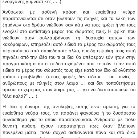
ενόργανης γυμναστικής …..)
Άνθρωποι με ασθενή κράση και ευαίσθητα νεύρα
παραπονιούνται ότι όταν βλέπουν τις πληγές και τα έλκη των
ζητιάνων στο δρόμο νιώθουν σαν κάτι να τους τρώει ή να τους
ενοχλεί στο αντίστοιχο μέρος του σώματος τους. Η φρίκη που
νιώθουν όταν συλλαμβάνουν τη δυστυχία αυτών των
κακόμοιρων, επηρεάζει αυτό ειδικά το μέρος του σώματός τους
περισσότερο από οποιοδήποτε άλλο, επειδή η φρίκη τους αυτή
πηγάζει από την ιδέα του τι οι ίδιοι θα υπέφεραν εάν ήταν στην
πραγματικότητα αυτοί οι δυστυχισμένοι που κοιτούν κι αν αυτό
ειδικά το μέρος του σώματός τους είχε κατά τον ίδιο αξιολύπητο
τρόπο προσβληθεί. (πόσες φορές δεν είδαμε – σε ταινίες –
ανθρώπους με πληγές στον λαιμό … και δεν τοποθετήσαμε
άμεσα το χέρι μας στον λαιμό μας … για να διαπιστώσουμε ότι
“όλα καλά?” …. )
Η Ίδια η δύναμη της αντίληψης αυτής είναι αρκετή, για τα
ευαίσθητα νεύρα τους, να παράγει φαγούρα ή το δυσάρεστο
συναίσθημα για το οποίο παραπονούνται. Άνθρωποι με πολύ
δυνατή κράση, έχουν παρατηρήσει πως όταν βλέπουν
πονεμένα μάτια, πολύ συχνά αισθάνονται πόνο και στα δικά