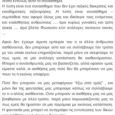
λείπει εντελώς αυτό το συναίσθημα.
Η λύπη είναι ένα συναίσθημα που δεν έχει ταξικές διακρίσεις και
εισοδηματικές ταξινομήσεις .Η λύπη είναι συναίσθημα –
συμπάθεια που αφορά όλους μας και ιδιαίτερα τους ενάρετους
και ευαίσθητους ανθρώπους …. άρα κυρίως γυναίκες και τρίτη
ηλικία …. άρα βλέπε Φώσκολο κλπ ανάλογες σαπουνο ταινίες
…
Αφού δεν έχουμε άμεση εμπειρία του τι οι άλλοι άνθρωποι
αισθάνονται, δεν μπορούμε ούτε και να συλλάβουμε τον τρόπο
με τον οποίο εκείνοι επηρεάζονται, παρά μόνο να σκεφτούμε το
πως εμείς σε μία ανάλογη κατάσταση θα αισθανόμασταν.
Μπορεί ο συνάνθρωπός μας να βασανίζεται, αλλά εφόσον εμείς
είμαστε καλά, οι αισθήσεις μας ποτέ δεν θα μπορέσουν να μας
πουν το τι εκείνος υποφέρει.
Ποτέ δεν μπορούν να μας μεταφέρουν “έξω από εμάς” , και
μόνο δια της φαντασίας μας μπορούμε κάπως να συλλάβουμε
το τι ο άλλος αισθάνεται. Ούτε μπορούν οι αισθήσεις μας να μας
βοηθήσουν με άλλο τρόπο, παρά μόνο παρουσιάζοντάς μας το
πως εμείς θα ήμασταν σε μια παρόμοια με εκείνους κατάσταση.
Η φαντασία μας μπορεί να αντιγράψει τις εντυπώσεις των δικών