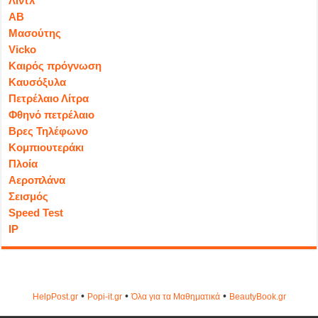
Λιντλ
ΑΒ
Μασούτης
Vicko
Καιρός πρόγνωση
Καυσόξυλα
Πετρέλαιο Λίτρα
Φθηνό πετρέλαιο
Βρες Τηλέφωνο
Κομπιουτεράκι
Πλοία
Αεροπλάνα
Σεισμός
Speed Test
IP
•
•
•
HelpPost.gr
Popi-it.gr
Όλα για τα Μαθηματικά
ΒeautyΒook.gr