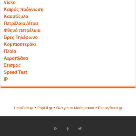
Vicko
Καιρός πρόγνωση
Καυσόξυλα
Πετρέλαιο Λίτρα
Φθηνό πετρέλαιο
Βρες Τηλέφωνο
Κομπιουτεράκι
Πλοία
Αεροπλάνα
Σεισμός
Speed Test
IP
•
•
•
HelpPost.gr
Popi-it.gr
Όλα για τα Μαθηματικά
ΒeautyΒook.gr