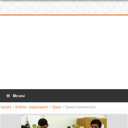
Μενού
Αρχική
/
Ενθετα - Αφιερώματα
/
Ορκοι
/
Όρκος Νοσηλευτών