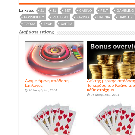
Ετικέτες
21
31
BET
CASINO
FELT
GAMBLING
POSSIBILITY
RECID641
ΚΑΖΊΝΟ
ΠΑΊΓΝΙΑ
ΠΑΊΧΤΗΣ
ΤΣΌΧΑ
ΤΎΧΗ
ΧΑΡΤΙΆ
Διαβάστε επίσης
Αναμενόμενη απόδοση –
Δείκτης μερικής απόδοση
Επίλογος
Το κέρδος του Καζίνο απ
κάθε στοίχημα
26 Δεκεμβρίου, 2004
26 Δεκεμβρίου, 2004