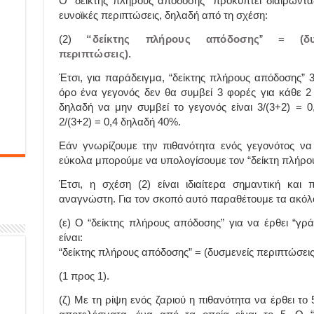
Ο “δείκτης πλήρους απόδοσης” προκύπτει διαιρώντας
ευνοϊκές περιπτώσεις, δηλαδή από τη σχέση:
(2)
“δείκτης πλήρους απόδοσης
” =
(δ
περιπτώσεις).
Έτσι, για παράδειγμα, “δείκτης πλήρους απόδοσης” 3
όρο ένα γεγονός δεν θα συμβεί 3 φορές για κάθε 2
δηλαδή να μην συμβεί το γεγονός είναι 3/(3+2) = 
2/(3+2) = 0,4 δηλαδή 40%.
Εάν γνωρίζουμε την πιθανότητα ενός γεγονότος να 
εύκολα μπορούμε να υπολογίσουμε τον “δείκτη πλήρο
Έτσι, η σχέση (2) είναι ιδιαίτερα σημαντική και
αναγνώστη. Για τον σκοπό αυτό παραθέτουμε τα ακό
(ε) Ο “δείκτης πλήρους απόδοσης” για να έρθει “γρ
είναι:
“δείκτης πλήρους απόδοσης” = (δυσμενείς περιπτώσεις)
(1 προς 1).
(ζ) Με τη ρίψη ενός ζαριού η πιθανότητα να έρθει το