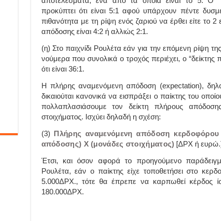
αποτελέσματα, ένα από τα οποία είναι το 5. Ο “
προκύπτει ότι είναι 5:1 αφού υπάρχουν πέντε δυσμε
πιθανότητα με τη ρίψη ενός ζαριού να έρθει είτε το 2 ε
απόδοσης είναι 4:2 ή αλλιώς 2:1.
(η) Στο παιχνίδι Ρουλέτα εάν για την επόμενη ρίψη τη
νούμερα που συνολικά ο τροχός περιέχει, ο “δείκτης
ότι είναι 36:1.
Η πλήρης αναμενόμενη απόδοση (expectation), δηλ
δικαιούται κανονικά να εισπράξει ο παίκτης του οποί
πολλαπλασιάσουμε τον δείκτη πλήρους απόδοση
στοιχήματος. Ισχύει δηλαδή η σχέση:
(3)
Πλήρης αναμενόμενη απόδοση κερδοφόρου 
απόδοσης) Χ (μονάδες στοιχήματος)
[ΔΡΧ ή ευρώ.
Έτσι, και όσον αφορά το προηγούμενο παράδειγμα
Ρουλέτα, εάν ο παίκτης είχε τοποθετήσει στο κερ
5.000ΔΡΧ., τότε θα έπρεπε να καρπωθεί κέρδος ίσ
180.000ΔΡΧ.