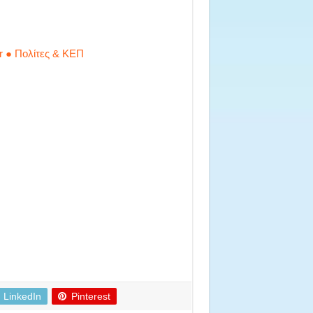
r ● Πολίτες & ΚΕΠ
LinkedIn
Pinterest