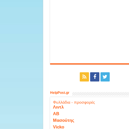
HelpPost.gr
Φυλλάδια - προσφορές
Λιντλ
ΑΒ
Μασούτης
Vicko