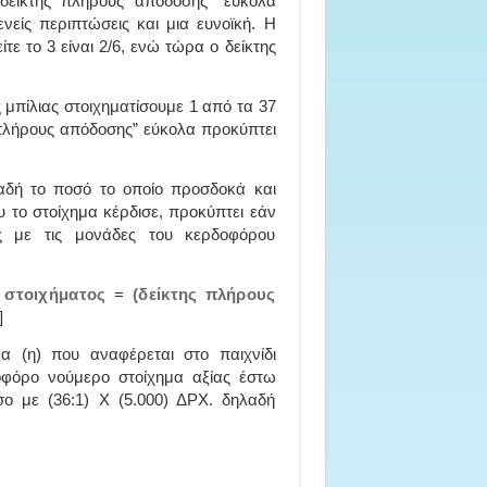
δείκτης πλήρους απόδοσης” εύκολα
νείς περιπτώσεις και μια ευνοϊκή. Η
ίτε το 3 είναι 2/6, ενώ τώρα ο δείκτης
ς μπίλιας στοιχηματίσουμε 1 από τα 37
 πλήρους απόδοσης” εύκολα προκύπτει
αδή το ποσό το οποίο προσδοκά και
ου το στοίχημα κέρδισε, προκύπτει εάν
ς με τις μονάδες του κερδοφόρου
στοιχήματος
=
(δείκτης πλήρους
]
 (η) που αναφέρεται στο παιχνίδι
δοφόρο νούμερο στοίχημα αξίας έστω
ο με (36:1) Χ (5.000) ΔΡΧ. δηλαδή