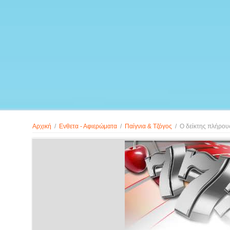
Αρχική
/
Ενθετα - Αφιερώματα
/
Παίγνια & Τζόγος
/
Ο δείκτης πλήρο