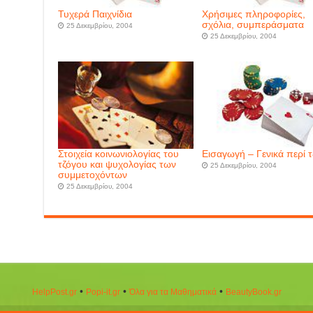
Τυχερά Παιχνίδια
Χρήσιμες πληροφορίες,
σχόλια, συμπεράσματα
25 Δεκεμβρίου, 2004
25 Δεκεμβρίου, 2004
Στοιχεία κοινωνιολογίας του
Εισαγωγή – Γενικά περί 
τζόγου και ψυχολογίας των
25 Δεκεμβρίου, 2004
συμμετοχόντων
25 Δεκεμβρίου, 2004
•
•
•
HelpPost.gr
Popi-it.gr
Όλα για τα Μαθηματικά
ΒeautyΒook.gr