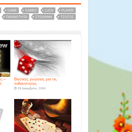
GAME
GAMES
LUCK
PLAYER
ΠΙΘΑΝΌΤΗΤΑ
ΣΤΟΊΧΗΜΑ
ΤΖΌΓΟΣ
ς –
Βασικές γνώσεις για τις
ό
πιθανότητες
26 Δεκεμβρίου, 2004