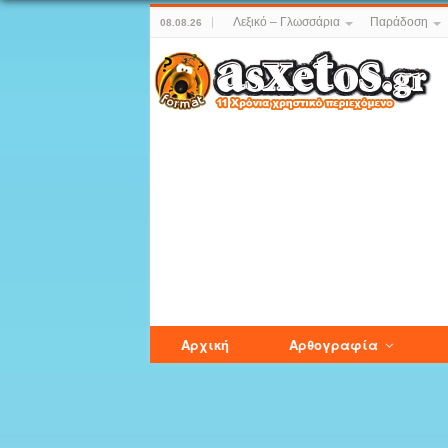
Λεξικό – Γλωσσάρια
Παράδοση
08.08.26
Αρχική
Αρθογραφία