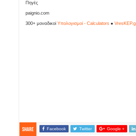
Πηγές
paignio.com
300+ μοναδικοί
Υπολογισμοί - Calculators
●
VresKEP.g
Facebook
Twitter
Google +
Share