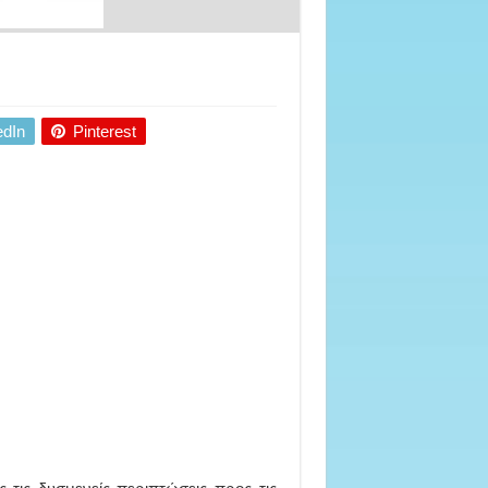
edIn
Pinterest