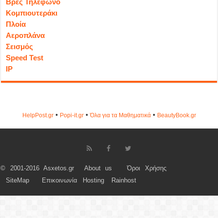
Βρες Τηλέφωνο
Κομπιουτεράκι
Πλοία
Αεροπλάνα
Σεισμός
Speed Test
IP
•
•
•
HelpPost.gr
Popi-it.gr
Όλα για τα Μαθηματικά
ΒeautyΒook.gr
© 2001-2016 Asxetos.gr
About us
Όροι Χρήσης
SiteMap
Επικοινωνία
Hosting
Rainhost