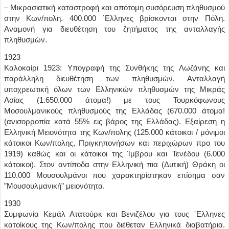
– Μικρασιατική καταστροφή και απότομη συσόρευση πληθυσμού
στην Κων/πολη. 400.000 ΄Ελληνες βρίσκονται στην Πόλη.
Αναμονή για διευθέτηση του ζητήματος της ανταλλαγής
πληθυσμών.
1923
Καλοκαίρι 1923: Υπογραφή της Συνθήκης της Λωζάνης και
παράλληλη διευθέτηση των πληθυσμών. Ανταλλαγή
υποχρεωτική όλων των Ελληνικών πληθυσμών της Μικράς
Ασίας (1.650.000 άτομα!) με τους Τουρκόφωνους
Μοσουλμανικούς πληθυσμούς της Ελλάδας (670.000 άτομα!
(ανισορροπία κατά 55% εις βάρος της Ελλάδας). Εξαίρεση η
Ελληνική Μειονότητα της Κων/πολης (125.000 κάτοικοι / μόνιμοι
κάτοικοι Κων/πολης, Πριγκηπονήσων και περιχώρων προ του
1919) καθώς και οι κάτοικοι της Ίμβρου και Τενέδου (6.000
κάτοικοι). Στον αντίποδα στην Ελληνική πια (Δυτική) Θράκη οι
110.000 Μουσουλμάνοι που χαρακτηρίστηκαν επίσημα σαν
”Μουσουλμανική” μειονότητα.
1930
Συμφωνία Κεμάλ Ατατούρκ και Βενιζέλου για τους ΄Ελληνες
κατοίκους της Κων/πολης που διέθεταν Ελληνικά διαβατήρια.