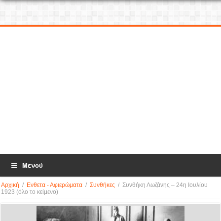
Μενού
Αρχική
/
Ενθετα - Αφιερώματα
/
Συνθήκες
/
Συνθήκη Λωζάνης – 24η Ιουλίου
1923 (όλο το κείμενο)