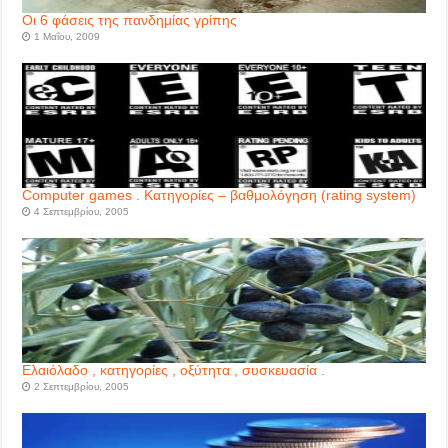
Οι 6 φάσεις της πανδηµίας γρίπης
1 Μαΐου, 2009
Computer games . Κατηγορίες – βαθμολόγηση (rating system)
4 Σεπτεμβρίου, 2005
Ελαιόλαδο , κατηγορίες , οξύτητα , συσκευασία .
2 Σεπτεμβρίου, 2005