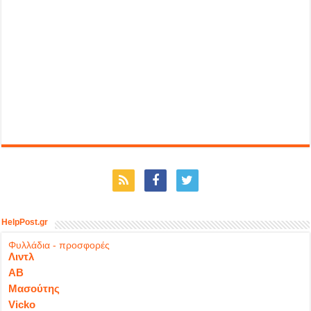
HelpPost.gr
Φυλλάδια - προσφορές
Λιντλ
ΑΒ
Μασούτης
Vicko