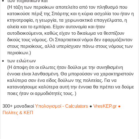
των
περιοίκων
και
(Η τάξη των περιοίκων αποτελείτο από τον πληθυσμό που
κατοικούσε πέριξ της Σπάρτης και η κύρια ασχολία του ήταν η
κτηνοτροφία, η γεωργία, τα χειρωνακτικά επαγγέλματα, η
αλιεία και το εμπόριο. Είχαν αυτονομία και ήταν
αυτοδιοικούμενοι, καθώς είχαν το δικαίωμα να θεσπίζουν
δικούς τους νόμους. Οι Σπαρτιατικοί νόμοι δεν εφαρμόζονταν
στους περιοίκους, αλλά υπερίσχυαν πάνω στους νόμους των
περιοίκων.)
των
ειλώτων
(Η άποψη ότι οι είλωτες ήταν δούλοι με την συνηθισμένη
έννοια είναι λανθασμένη. Θα μπορούσαν να χαρακτηριστούν
καλύτερα σαν ένα είδος δούλων της πολιτείας. Για να
κατανοήσουμε καλύτερα αυτή την έννοια θα πρέπει να δούμε
ποιες ήταν οι αρμοδιότητές τους. )
300+ μοναδικοί
Υπολογισμοί - Calculators
●
VresKEP.gr ●
Πολίτες & ΚΕΠ