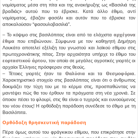
νομίσματος μέσα στη πίτα και της ανακήρυξης ως «Βασιλιά της
βραδιάς» αυτού που το έβρισκε. Κατά άλλο έθιμο, αντί
νομίσματος, έβαζαν φασόλι και αυτόν που το έβρισκε τον
αποκαλούσαν “φασουλοβασιλιά”.
– Το κόψιμο στις βασιλόπιτας είναι από τα ελάχιστα
αρχέγονα
έθιμα
που επιβιώνουν. Σύμφωνα με τον καθηγητή Δημήτρη
Λουκάτο αποτελεί εξέλιξη του γνωστού και λαϊκού εθίμου στις
πρωτοχρονιάτικης πίτας. Στην αρχαιότητα υπήρχε το έθιμο του
εορταστικού άρτου
, τον οποίο σε μεγάλες αγροτικές γιορτές οι
αρχαίοι Έλληνες πρόσφεραν στις θεούς.
– Τέτοιες γιορτές ήταν τα
Θαλύσια
και τα
Θεσμοφόρια
.
Χαρακτηριστικό στοιχείο στις βασιλόπιτας είναι ότι ο άνθρωπος
δοκιμάζει την τύχη του με το κέρμα στις, προσπαθώντας να
μαντέψει πώς θα του έρθουν τα πράγματα στη νέα χρονιά. Σε
όποιον πέσει το φλουρί, στις θα είναι ο τυχερός και ευνοούμενος
του νέου έτους! Η ορθόδοξη παράδοση συνέδεσε το έθιμο με τη
Βασιλόπιτα.
Ορθόδοξη θρησκευτική παράδοση
Πέρα όμως αυτού του φράγκικου εθίμου, που επικράτησε στην