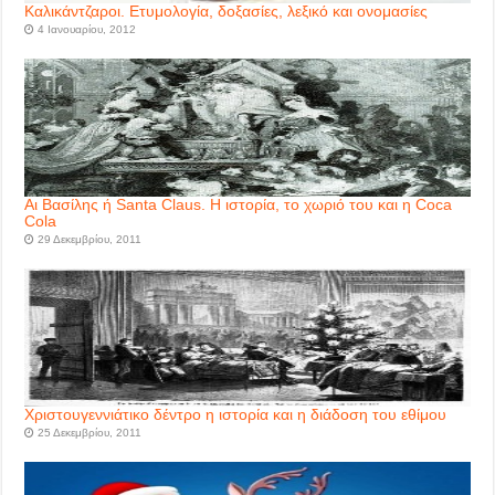
Καλικάντζαροι. Ετυμολογία, δοξασίες, λεξικό και ονομασίες
4 Ιανουαρίου, 2012
Αι Βασίλης ή Santa Claus. Η ιστορία, το χωριό του και η Coca
Cola
29 Δεκεμβρίου, 2011
Χριστουγεννιάτικο δέντρο η ιστορία και η διάδοση του εθίμου
25 Δεκεμβρίου, 2011