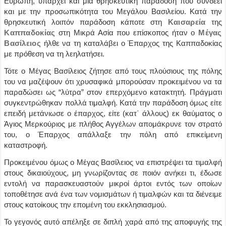
Ευρώπη, υπάρχει και μία θρησκευτική παράδοση που συνδέει
και με την προσωπικότητα του Μεγάλου Βασιλείου. Κατά την
θρησκευτική λοιπόν παράδοση κάποτε στη
Καισαρεία
της
Καππαδοκίας
στη Μικρά Ασία που επίσκοπος ήταν ο
Μέγας
Βασίλειος
ήλθε να τη καταλάβει ο Έπαρχος της Καππαδοκίας
με πρόθεση να τη λεηλατήσει.
Τότε ο Μέγας Βασίλειος ζήτησε από τους πλούσιους της πόλης
του να μαζέψουν ότι χρυσαφικά μπορούσαν προκειμένου να τα
παραδώσει ως “λύτρα” στον επερχόμενο κατακτητή. Πράγματι
συγκεντρώθηκαν πολλά τιμαλφή. Κατά την παράδοση όμως είτε
επειδή μετάνιωσε ο έπαρχος, είτε (κατ΄ άλλους) εκ θαύματος ο
Άγιος Μερκούριος με πλήθος Αγγέλων απομάκρυνε τον στρατό
του, ο Έπαρχος απάλλαξε την πόλη από επικείμενη
καταστροφή.
Προκειμένου όμως ο Μέγας Βασίλειος να επιστρέψει τα τιμαλφή
στους δικαιούχους, μη γνωρίζοντας σε ποιόν ανήκει τι, έδωσε
εντολή να παρασκευαστούν μικροί άρτοι εντός των οποίων
τοποθέτησε ανά ένα των νομισμάτων ή τιμαλφών και τα διένειμε
στους κατοίκους την επομένη του εκκλησιασμού.
Το γεγονός αυτό απέληξε σε διπλή χαρά από της αποφυγής της