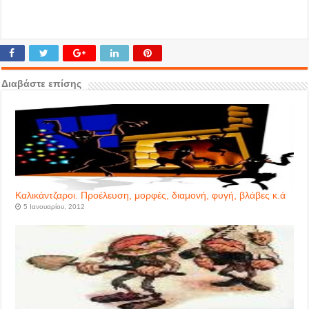
Διαβάστε επίσης
Καλικάντζαροι. Προέλευση, μορφές, διαμονή, φυγή, βλάβες κ.ά
5 Ιανουαρίου, 2012