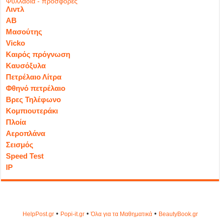
Φυλλάδια - προσφορές
Λιντλ
ΑΒ
Μασούτης
Vicko
Καιρός πρόγνωση
Καυσόξυλα
Πετρέλαιο Λίτρα
Φθηνό πετρέλαιο
Βρες Τηλέφωνο
Κομπιουτεράκι
Πλοία
Αεροπλάνα
Σεισμός
Speed Test
IP
•
•
•
HelpPost.gr
Popi-it.gr
Όλα για τα Μαθηματικά
ΒeautyΒook.gr