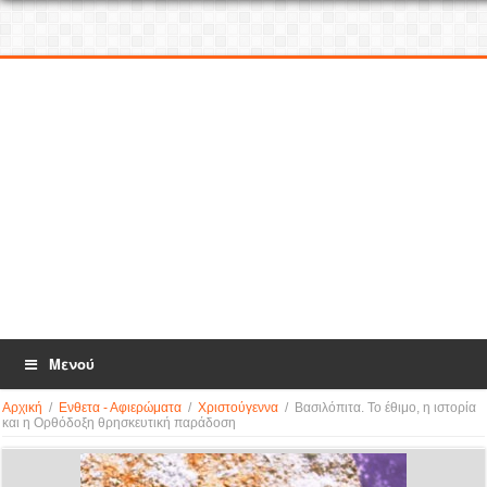
Μενού
Αρχική
/
Ενθετα - Αφιερώματα
/
Χριστούγεννα
/
Βασιλόπιτα. Το έθιμο, η ιστορία
και η Ορθόδοξη θρησκευτική παράδοση