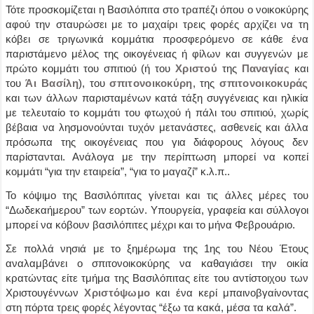
Τότε προσκομίζεται η Βασιλόπιτα στο τραπέζι όπου ο νοικοκύρης
αφού την σταυρώσει με το μαχαίρι τρεις φορές αρχίζει να τη
κόβει σε τριγωνικά κομμάτια προσφερόμενο σε κάθε ένα
παριστάμενο μέλος της οικογένειας ή φίλων και συγγενών με
πρώτο κομμάτι του σπιτιού (ή του
Χριστού
της
Παναγίας
και
του
Άι Βασίλη
), του
σπιτονοικοκύρη
, της
σπιτονοικοκυράς
και των άλλων παρισταμένων κατά τάξη συγγένειας και ηλικία
με τελευταίο το κομμάτι του φτωχού ή πάλι του σπιτιού, χωρίς
βέβαια να λησμονούνται τυχόν μετανάστες, ασθενείς και άλλα
πρόσωπα της οικογένειας που για διάφορους λόγους δεν
παρίστανται. Ανάλογα με την περίπτωση μπορεί να κοπεί
κομμάτι “για την εταιρεία”, “για το μαγαζί” κ.λ.π..
Το κόψιμο της Βασιλόπιτας γίνεται και τις άλλες μέρες του
“Δωδεκαήμερου” των εορτών. Υπουργεία, γραφεία και σύλλογοι
μπορεί να κόβουν βασιλόπιτες μέχρι και το μήνα Φεβρουάριο.
Σε πολλά νησιά με το ξημέρωμα της 1ης του Νέου Έτους
αναλαμβάνει ο σπιτονοικοκύρης να καθαγιάσει την οικία
κρατώντας είτε τμήμα της Βασιλόπιτας είτε του αντίστοιχου των
Χριστουγέννων
Χριστόψωμο
και ένα κερί μπαινοβγαίνοντας
στη πόρτα τρεις φορές λέγοντας “έξω τα κακά, μέσα τα καλά”.