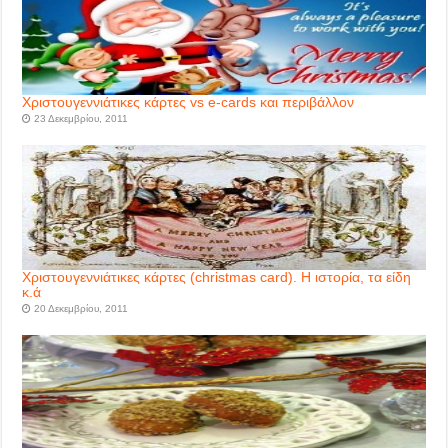
Χριστουγεννιάτικες κάρτες vs e-cards και περιβάλλον
23 Δεκεμβρίου, 2011
Χριστουγεννιάτικες κάρτες (christmas card). Η ιστορία, τα είδη
κ.ά
20 Δεκεμβρίου, 2011