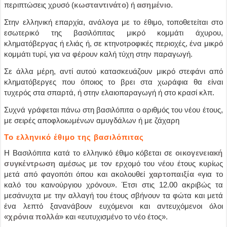
περιπτώσεις χρυσό (
κωσταντινάτο
) ή
ασημένιο
.
Στην ελληνική επαρχία, ανάλογα με το έθιμο, τοποθετείται στο
εσωτερικό της βασιλόπιτας μικρό κομμάτι άχυρου,
κληματόβεργας ή ελιάς ή, σε κτηνοτροφικές περιοχές, ένα μικρό
κομμάτι τυρί, για να φέρουν καλή τύχη στην παραγωγή.
Σε άλλα μέρη, αντί αυτού κατασκευάζουν μικρό στεφάνι από
κληματόβεργες που όποιος το βρει στα χωράφια θα είναι
τυχερός στα σπαρτά, ή στην ελαιοπαραγωγή ή στο κρασί κλπ.
Συχνά γράφεται πάνω στη βασιλόπιτα ο αριθμός του νέου έτους,
με σειρές αποφλοιωμένων αμυγδάλων ή με ζάχαρη
Το ελληνικό έθιμο της βασιλόπιτας
Η Βασιλόπιτα κατά το ελληνικό έθιμο κόβεται σε
οικογενειακή
συγκέντρωση
αμέσως με τον ερχομό του νέου έτους κυρίως
μετά από φαγοπότι όπου και ακολουθεί
χαρτοπαιξία
«για το
καλό του καινούργιου χρόνου». Έτσι στις 12.00 ακριβώς τα
μεσάνυχτα με την αλλαγή του έτους σβήνουν τα φώτα και μετά
ένα λεπτό ξανανάβουν ευχόμενοι και αντευχόμενοι όλοι
«
χρόνια πολλά
» και «ευτυχισμένο το νέο έτος».