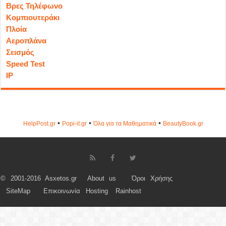
Βρες Τηλέφωνο
Κομπιουτεράκι
Πλοία
Αεροπλάνα
Σεισμός
Speed Test
IP
•
•
•
HelpPost.gr
Popi-it.gr
Όλα για τα Μαθηματικά
ΒeautyΒook.gr
© 2001-2016 Asxetos.gr
About us
Όροι Χρήσης
SiteMap
Επικοινωνία
Hosting
Rainhost