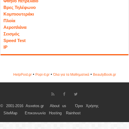
Φθηνό πετρέλαιο
Βρες Τηλέφωνο
Κομπιουτεράκι
Πλοία
Αεροπλάνα
Σεισμός
Speed Test
IP
•
•
•
HelpPost.gr
Popi-it.gr
Όλα για τα Μαθηματικά
ΒeautyΒook.gr
© 2001-2016 Asxetos.gr
About us
Όροι Χρήσης
SiteMap
Επικοινωνία
Hosting
Rainhost