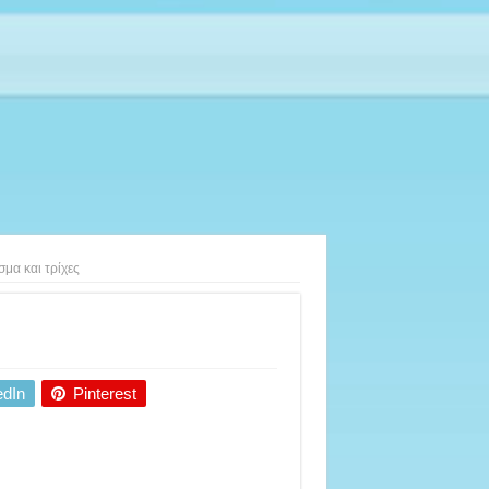
σμα και τρίχες
edIn
Pinterest