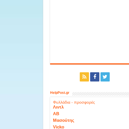
HelpPost.gr
Φυλλάδια - προσφορές
Λιντλ
ΑΒ
Μασούτης
Vicko