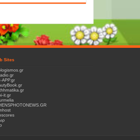
b Sites
logismos.gr
ladio.gr
-APP.gr
utyBook.gr
hhmatika.gr
i-it.gr
rmelia
HENSPHOTONEWS.GR
nhost
escores
τωρ
p