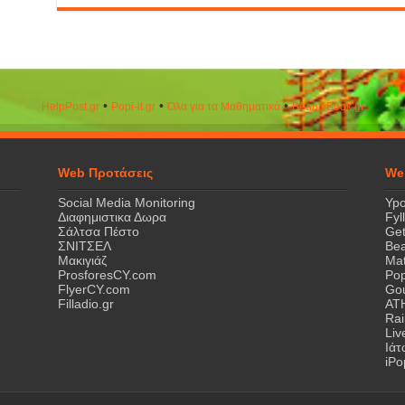
•
•
•
HelpPost.gr
Popi-it.gr
Όλα για τα Μαθηματικά
ΒeautyΒook.gr
Web Προτάσεις
We
Social Media Monitoring
Ypo
Διαφημιστικα Δωρα
Fyl
Σάλτσα Πέστο
Get
ΣΝΙΤΣΕΛ
Bea
Μακιγιάζ
Mat
ProsforesCY.com
Pop
FlyerCY.com
Gou
Filladio.gr
AT
Rai
Liv
Ιά
iPo