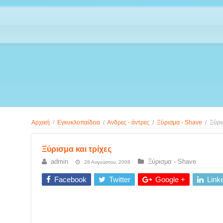
Αρχική
/
Εγκυκλοπαίδεια
/
Ανδρες - άντρες
/
Ξύρισμα - Shave
/
Ξύρι
Ξύρισμα και τρίχες
admin
Ξύρισμα - Shave
28 Αυγούστου, 2008
Facebook
Twitter
Google +
Link