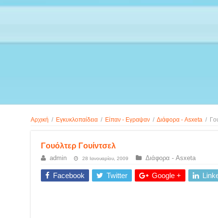
Αρχική
/
Εγκυκλοπαίδεια
/
Είπαν - Εγραψαν
/
Διάφορα - Asxeta
/
Γο
Γουόλτερ Γουίντσελ
admin
Διάφορα - Asxeta
28 Ιανουαρίου, 2009
Facebook
Twitter
Google +
Link