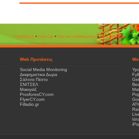
•
•
•
HelpPost.gr
Popi-it.gr
Όλα για τα Μαθηματικά
ΒeautyΒook.gr
Web Προτάσεις
We
Social Media Monitoring
Ypo
Διαφημιστικα Δωρα
Fyl
Σάλτσα Πέστο
Get
ΣΝΙΤΣΕΛ
Bea
Μακιγιάζ
Mat
ProsforesCY.com
Pop
FlyerCY.com
Gou
Filladio.gr
AT
Rai
Liv
Ιά
iPo