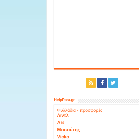
HelpPost.gr
Φυλλάδια - προσφορές
Λιντλ
ΑΒ
Μασούτης
Vicko