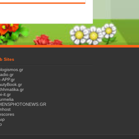
b Sites
logismos.gr
ladio.gr
-APP.gr
utyBook.gr
hhmatika.gr
i-it.gr
rmelia
HENSPHOTONEWS.GR
nhost
escores
τωρ
p