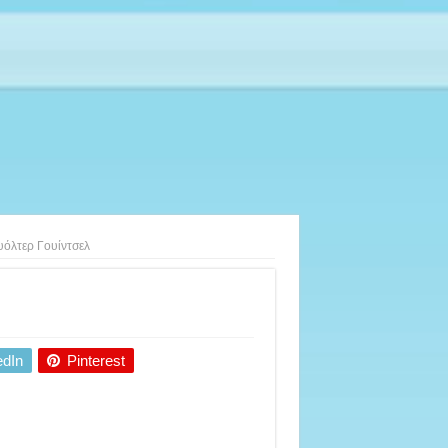
υόλτερ Γουίντσελ
edIn
Pinterest