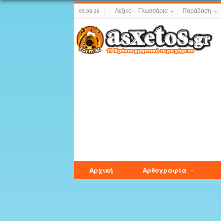
Λεξικό – Γλωσσάρια
Παράδοση
09.08.26
Αρχική
Αρθογραφία