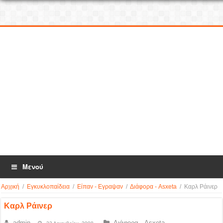
Μενού
Αρχική
/
Εγκυκλοπαίδεια
/
Είπαν - Εγραψαν
/
Διάφορα - Asxeta
/
Καρλ Ράινερ
Καρλ Ράινερ
admin
Διάφορα - Asxeta