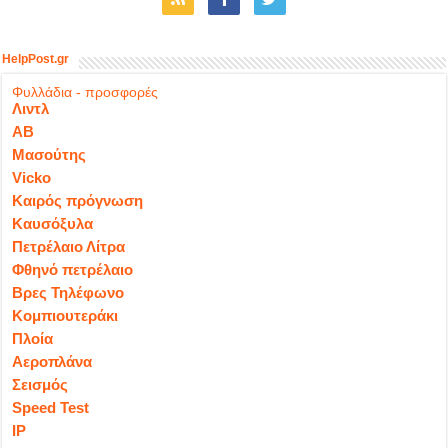
HelpPost.gr
Φυλλάδια - προσφορές
Λιντλ
ΑΒ
Μασούτης
Vicko
Καιρός πρόγνωση
Καυσόξυλα
Πετρέλαιο Λίτρα
Φθηνό πετρέλαιο
Βρες Τηλέφωνο
Κομπιουτεράκι
Πλοία
Αεροπλάνα
Σεισμός
Speed Test
IP