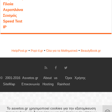
Πλοία
Αεροπλάνα
Σεισμός
Speed Test
IP
•
•
•
HelpPost.gr
Popi-it.gr
Όλα για τα Μαθηματικά
ΒeautyΒook.gr
© 2001-2016 Asxetos.gr
About us
Όροι Χρήσης
SiteMap
Επικοινωνία
Hosting
Rainhost
Το asxetos.gr χρησιμοποιεί cookies για την εξατομίκευση