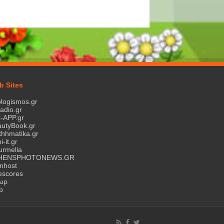
b Sites
logismos.gr
ladio.gr
-APP.gr
utyBook.gr
hhmatika.gr
i-it.gr
rmelia
HENSPHOTONEWS.GR
nhost
escores
τωρ
p