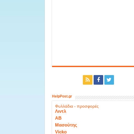
HelpPost.gr
Φυλλάδια - προσφορές
Λιντλ
ΑΒ
Μασούτης
Vicko