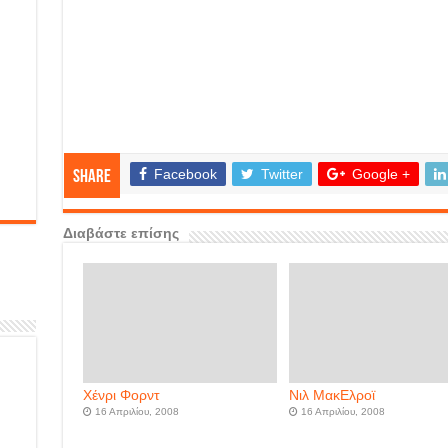
Facebook
Twitter
Google +
Share
Διαβάστε επίσης
Χένρι Φορντ
Νιλ ΜακΕλροϊ
16 Απριλίου, 2008
16 Απριλίου, 2008