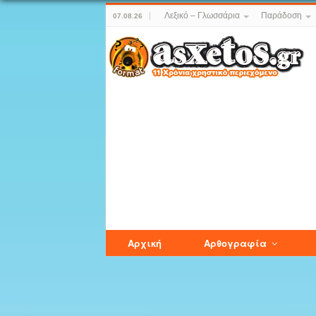
Λεξικό – Γλωσσάρια
Παράδοση
07.08.26
Αρχική
Αρθογραφία