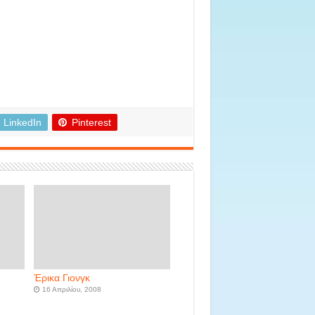
LinkedIn
Pinterest
Έρικα Γιονγκ
16 Απριλίου, 2008