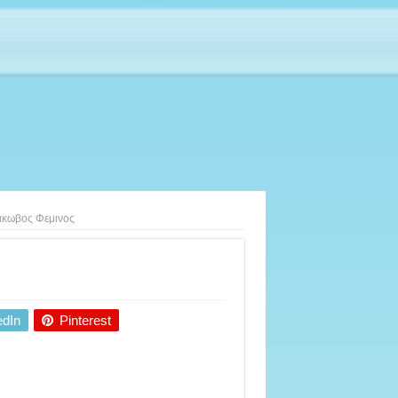
άκωβος Φεμινος
edIn
Pinterest