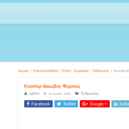
Αρχική
/
Εγκυκλοπαίδεια
/
Είπαν - Εγραψαν
/
Άνθρωπος
/
Κουπερ Ι
Κουπερ Ιάκωβος Φεμινος
admin
Άνθρωπος
26 Ιουνίου, 2002
Facebook
Twitter
Google +
Link