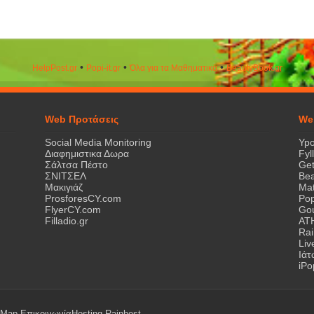
•
•
•
HelpPost.gr
Popi-it.gr
Όλα για τα Μαθηματικά
ΒeautyΒook.gr
Web Προτάσεις
We
Social Media Monitoring
Ypo
Διαφημιστικα Δωρα
Fyl
Σάλτσα Πέστο
Get
ΣΝΙΤΣΕΛ
Bea
Μακιγιάζ
Mat
ProsforesCY.com
Pop
FlyerCY.com
Gou
Filladio.gr
AT
Rai
Liv
Ιά
iPo