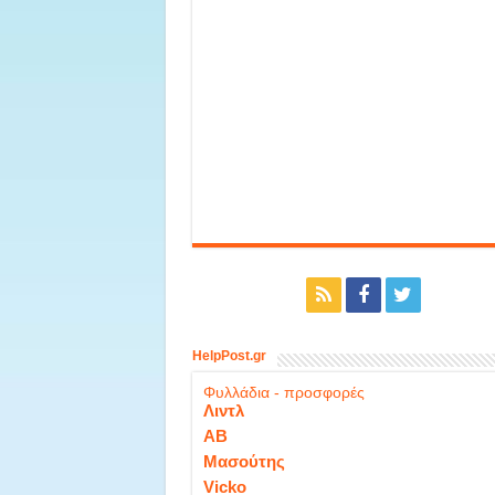
HelpPost.gr
Φυλλάδια - προσφορές
Λιντλ
ΑΒ
Μασούτης
Vicko