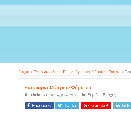
Αρχική
/
Εγκυκλοπαίδεια
/
Είπαν - Εγραψαν
/
Εορτές - Εποχές
/
Εντ
Εντουαρντ Μόργκαν Φόρστερ
admin
Εορτές - Εποχές
29 Δεκεμβρίου, 2008
Facebook
Twitter
Google +
Link