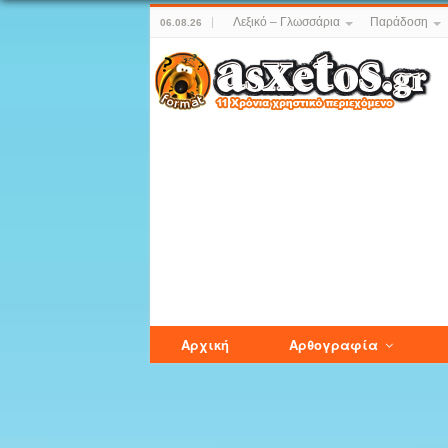
Λεξικό – Γλωσσάρια
Παράδοση
06.08.26
Αρχική
Αρθογραφία