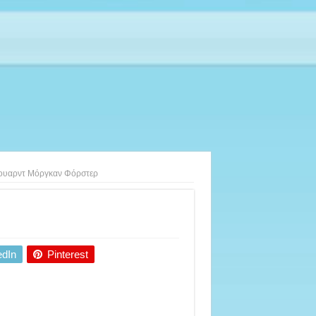
ουαρντ Μόργκαν Φόρστερ
edIn
Pinterest