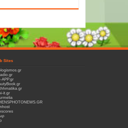
b Sites
logismos.gr
ladio.gr
-APP.gr
utyBook.gr
hhmatika.gr
i-it.gr
rmelia
HENSPHOTONEWS.GR
nhost
escores
τωρ
p