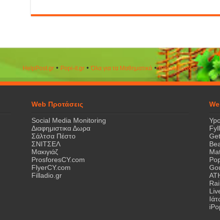
•
•
•
HelpPost.gr
Popi-it.gr
Όλα για τα Μαθηματικά
ΒeautyΒook.gr
Web Προτάσεις
We
Social Media Monitoring
Ypo
Διαφημιστικα Δωρα
Fyl
Σάλτσα Πέστο
Get
ΣΝΙΤΣΕΛ
Bea
Μακιγιάζ
Mat
ProsforesCY.com
Pop
FlyerCY.com
Gou
Filladio.gr
AT
Rai
Liv
Ιά
iPo