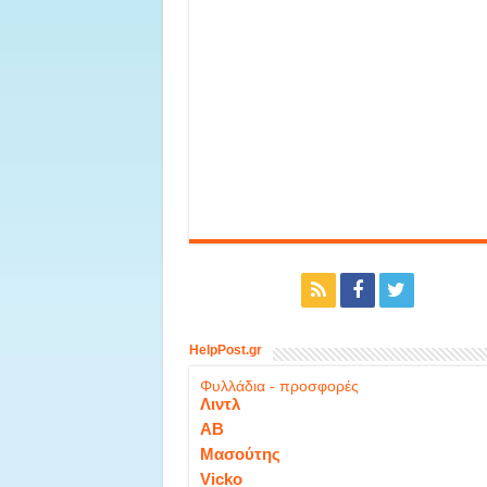
HelpPost.gr
Φυλλάδια - προσφορές
Λιντλ
ΑΒ
Μασούτης
Vicko