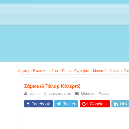
Αρχική
/
Εγκυκλοπαίδεια
/
Είπαν - Εγραψαν
/
Μουσική - Χορός
/
Σάμ
Σάμιουελ Τέιλορ Κόλεριτζ
admin
Μουσική - Χορός
21 Ιουνίου, 2008
Facebook
Twitter
Google +
Link