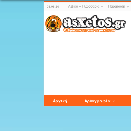
Λεξικό – Γλωσσάρια
Παράδοση
08.08.26
Αρχική
Αρθογραφία