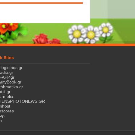
b Sites
logismos.gr
ladio.gr
-APP.gr
utyBook.gr
hhmatika.gr
i-it.gr
rmelia
HENSPHOTONEWS.GR
nhost
escores
τωρ
p