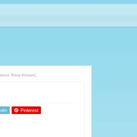
ιουελ Τέιλορ Κόλεριτζ
edIn
Pinterest