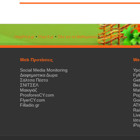
•
•
•
HelpPost.gr
Popi-it.gr
Όλα για τα Μαθηματικά
ΒeautyΒook.gr
Web Προτάσεις
We
Social Media Monitoring
Ypo
Διαφημιστικα Δωρα
Fyl
Σάλτσα Πέστο
Get
ΣΝΙΤΣΕΛ
Bea
Μακιγιάζ
Mat
ProsforesCY.com
Pop
FlyerCY.com
Gou
Filladio.gr
AT
Rai
Liv
Ιά
iPo