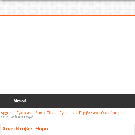
Μενού
Αρχική
/
Εγκυκλοπαίδεια
/
Είπαν - Εγραψαν
/
Περιβάλλον - Οικοσύστημα
/
Χένρι Ντέιβιντ Θορό
Χένρι Ντέιβιντ Θορό