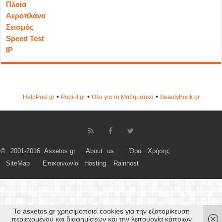
Πλοία
Αεροπλάνα
Σεισμός
Speed Test
IP
•
•
•
HelpPost.gr
Popi-it.gr
Όλα για τα Μαθηματικά
ΒeautyΒook.gr
© 2001-2016 Asxetos.gr
About us
Όροι Χρήσης
SiteMap
Επικοινωνία
Hosting
Rainhost
Το asxetos.gr χρησιμοποιεί cookies για την εξατομίκευση
περιεχομένου και διαφημίσεων και την λειτουργία κάποιων