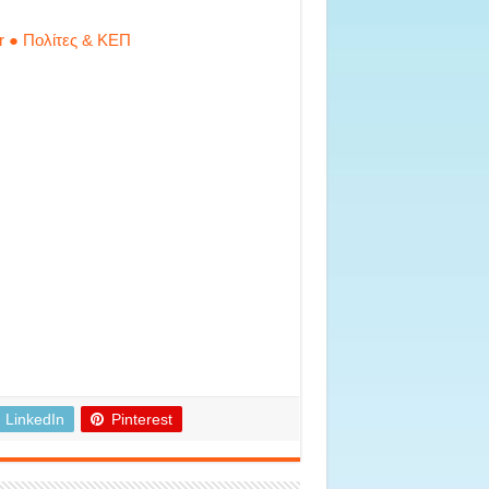
r ● Πολίτες & ΚΕΠ
LinkedIn
Pinterest