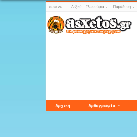
Λεξικό – Γλωσσάρια
Παράδοση
06.08.26
Αρχική
Αρθογραφία