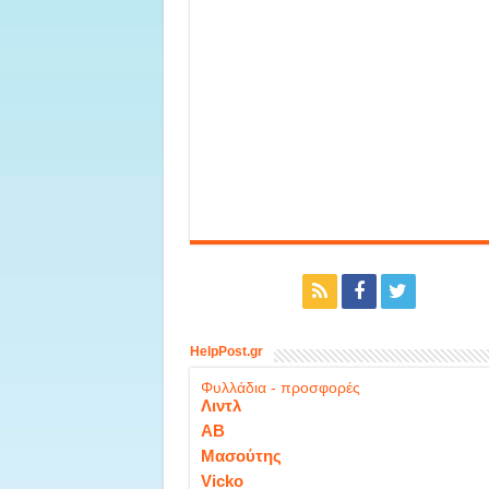
HelpPost.gr
Φυλλάδια - προσφορές
Λιντλ
ΑΒ
Μασούτης
Vicko