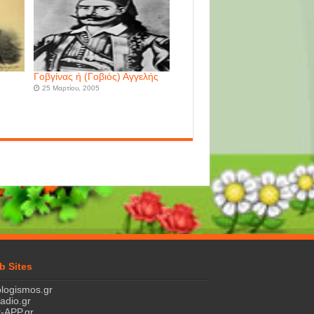
Γοβγίνας ή (Γοβιός) Αγγελής
25 Μαρτίου, 2005
b Sites
logismos.gr
ladio.gr
-APP.gr