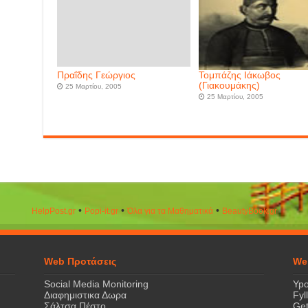
Πραΐδης Γεώργιος
Τομπάζης Ιάκωβος
(Γιακουμάκης)
25 Μαρτίου, 2005
25 Μαρτίου, 2005
•
•
•
HelpPost.gr
Popi-it.gr
Όλα για τα Μαθηματικά
ΒeautyΒook.gr
Web Προτάσεις
We
Social Media Monitoring
Ypo
Διαφημιστικα Δωρα
Fyl
Σάλτσα Πέστο
Get