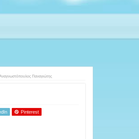
Αναγνωστόπουλος Παναγιώτης
edIn
Pinterest