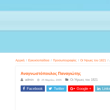
Αρχική
/
Εγκυκλοπαίδεια
/
Προσωπογραφίες
/
Οι Ήρωες του 1821
/
Αναγνωστόπουλος Παναγιώτης
admin
Οι Ήρωες του 1821
25 Μαρτίου, 2005
Facebook
Twitter
Google +
Link