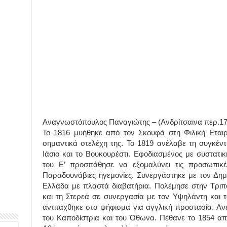
Αναγνωστόπουλος Παναγιώτης – (Ανδρίτσαινα περ.179
Το 1816 μυήθηκε από τον Σκουφά στη Φιλική Εταιρ
σημαντικά στελέχη της. Το 1819 ανέλαβε τη συγκέ
Iάσιο και το Βουκουρέστι. Eφοδιασμένος με συστατι
του Ε’ προσπάθησε να εξομαλύνει τις προσωπικές
Παραδουνάβιες ηγεμονίες. Συνεργάστηκε με τον Δημ
Ελλάδα με πλαστά διαβατήρια. Πολέμησε στην Τριπο
και τη Στερεά σε συνεργασία με τον Υψηλάντη και 
αντιτάχθηκε στο ψήφισμα για αγγλική προστασία. Ανέ
του Καποδίστρια και του Όθωνα. Πέθανε το 1854 απ