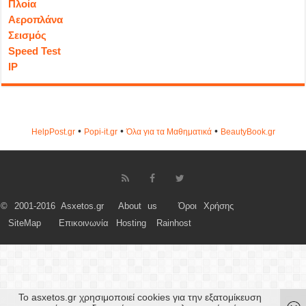
Πλοία
Αεροπλάνα
Σεισμός
Speed Test
IP
•
•
•
HelpPost.gr
Popi-it.gr
Όλα για τα Μαθηματικά
ΒeautyΒook.gr
© 2001-2016 Asxetos.gr
About us
Όροι Χρήσης
SiteMap
Επικοινωνία
Hosting
Rainhost
Το asxetos.gr χρησιμοποιεί cookies για την εξατομίκευση