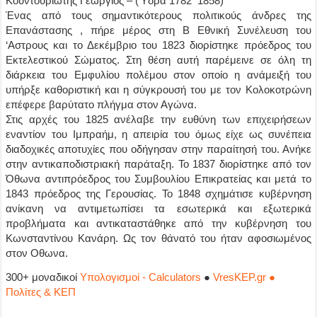
Κουντουριώτης Γεώργιος – (Ύδρα 1782 ­ 1858)
Ένας από τους σημαντικότερους πολιτικούς άνδρες της
Επανάστασης , πήρε μέρος στη Β Εθνική Συνέλευση του
‘Aστρους και το Δεκέμβριο του 1823 διορίστηκε πρόεδρος του
Εκτελεστικού Σώματος. Στη θέση αυτή παρέμεινε σε όλη τη
διάρκεια του Εμφυλίου πολέμου στον οποίο η ανάμειξή του
υπήρξε καθοριστική και η σύγκρουσή του με τον Κολοκοτρώνη
επέφερε βαρύτατο πλήγμα στον Αγώνα.
Στις αρχές του 1825 ανέλαβε την ευθύνη των επιχειρήσεων
εναντίον του Ιμπραήμ, η απειρία του όμως είχε ως συνέπεια
διαδοχικές αποτυχίες που οδήγησαν στην παραίτησή του. Ανήκε
στην αντικαποδιστριακή παράταξη. Το 1837 διορίστηκε από τον
Όθωνα αντιπρόεδρος του Συμβουλίου Επικρατείας και μετά το
1843 πρόεδρος της Γερουσίας. Το 1848 σχημάτισε κυβέρνηση
ανίκανη να αντιμετωπίσει τα εσωτερικά και εξωτερικά
προβλήματα και αντικαταστάθηκε από την κυβέρνηση του
Κωνσταντίνου Κανάρη. Ως τον θάνατό του ήταν αφοσιωμένος
στον Oθωνα.
300+ μοναδικοί
Υπολογισμοί - Calculators
●
VresKEP.gr ●
Πολίτες & ΚΕΠ