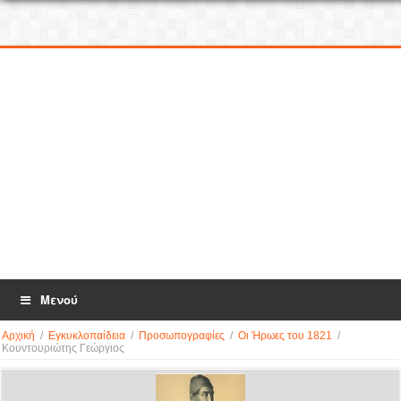
Μενού
Αρχική
/
Εγκυκλοπαίδεια
/
Προσωπογραφίες
/
Οι Ήρωες του 1821
/
Κουντουριώτης Γεώργιος