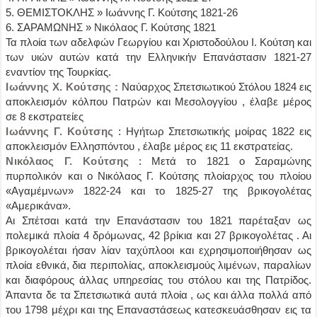
5. ΘΕΜΙΣΤΟΚΛΗΣ » Ιωάννης Γ. Κούτσης 1821-26
6. ΣΑΡΑΜΩΝΗΣ » Νικόλαος Γ. Κούτσης 1821
Τα πλοία των αδελφών Γεωργίου και Χριστοδούλου Ι. Κούτση και
των υιών αυτών κατά την Ελληνικήν Επανάστασιν 1821-27
εναντίον της Τουρκίας.
Ιωάννης Χ. Κούτσης :
Ναύαρχος Σπετσιωτικού Στόλου 1824 εις
αποκλεισμόν κόλπου Πατρών και Μεσολογγίου , έλαβε μέρος
σε 8 εκστρατείες
Ιωάννης Γ. Κούτσης
: Ηγήτωρ Σπετσιωτικής μοίρας 1822 εις
αποκλεισμόν Ελλησπόντου , έλαβε μέρος εις 11 εκστρατείας.
Νικόλαος Γ. Κούτσης
: Μετά το 1821 ο Σαραμώνης
πυρπολικόν και ο Νικόλαος Γ. Κούτσης πλοίαρχος του πλοίου
«Αγαμέμνων» 1822-24 και το 1825-27 της βρικογολέτας
«Αμερικάνα».
Αι Σπέτσαι κατά την Επανάστασιν του 1821 παρέταξαν ως
πολεμικά πλοία 4 δρόμωνας, 42 βρίκια και 27 βρικογολέτας . Αι
βρικογολέται ήσαν λίαν ταχύπλοοι και εχρησιμοποιήθησαν ως
πλοία εθνικά, δια περιπολίας, αποκλεισμούς λιμένων, παραλίων
και διαφόρους άλλας υπηρεσίας του στόλου και της Πατρίδος.
Άπαντα δε τα Σπετσιωτικά αυτά πλοία , ως και άλλα πολλά από
του 1798 μέχρι και της Επαναστάσεως κατεσκευάσθησαν εις τα