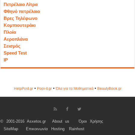
Πετρέλαιο Λίτρα
Φθηνό πετρέλαιο
Βρες Τηλέφωνο
Κομπιουτεράκι
Πλοία
Αεροπλάνα
Σεισμός
Speed Test
IP
•
•
•
HelpPost.gr
Popi-it.gr
Όλα για τα Μαθηματικά
ΒeautyΒook.gr
© 2001-2016 Asxetos.gr
About us
Όροι Χρήσης
SiteMap
Επικοινωνία
Hosting
Rainhost