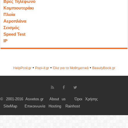
Βρες Τηλέφωνο
Κομπιουτεράκι
Πλοία
Αεροπλάνα
Σεισμός
Speed Test
IP
•
•
•
HelpPost.gr
Popi-it.gr
Όλα για τα Μαθηματικά
ΒeautyΒook.gr
© 2001-2016 Asxetos.gr
About us
Όροι Χρήσης
SiteMap
Επικοινωνία
Hosting
Rainhost