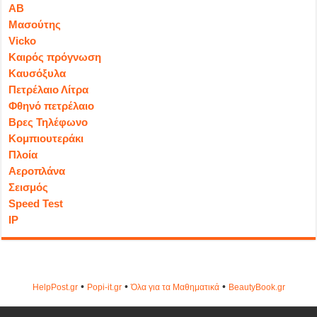
ΑΒ
Μασούτης
Vicko
Καιρός πρόγνωση
Καυσόξυλα
Πετρέλαιο Λίτρα
Φθηνό πετρέλαιο
Βρες Τηλέφωνο
Κομπιουτεράκι
Πλοία
Αεροπλάνα
Σεισμός
Speed Test
IP
•
•
•
HelpPost.gr
Popi-it.gr
Όλα για τα Μαθηματικά
ΒeautyΒook.gr