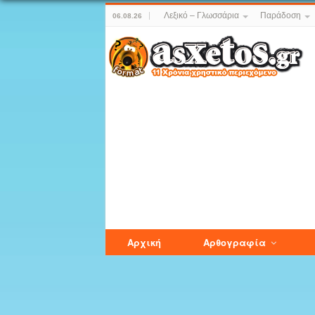
Λεξικό – Γλωσσάρια
Παράδοση
06.08.26
Αρχική
Αρθογραφία