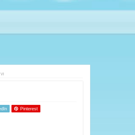
 VI
edIn
Pinterest