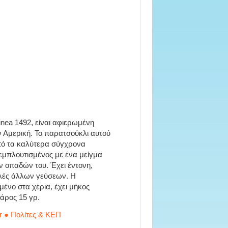
inea 1492, είναι αφιερωμένη
 Αμερική. Το παρατσούκλι αυτού
 από τα καλύτερα σύγχρονα
εμπλουτισμένος με ένα μείγμα
ν οπαδών του. Έχει έντονη,
υλές άλλων γεύσεων. Η
μένο στα χέρια, έχει μήκος
βάρος 15 γρ.
r ● Πολίτες & ΚΕΠ