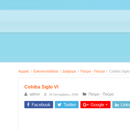
Αρχική
/
Εγκυκλοπαίδεια
/
Διάφορα
/
Πούρο - Πούρα
/
Cohiba Siglo
Cohiba Siglo VI
admin
Πούρο - Πούρα
26 Σεπτεμβρίου, 2008
Facebook
Twitter
Google +
Link