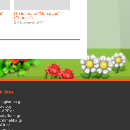
ll”
H. Hupmann “Monarcas”
(Churchill)
6 Ιανουαρίου, 2007
b Sites
logismos.gr
ladio.gr
-APP.gr
utyBook.gr
hhmatika.gr
i-it.gr
rmelia