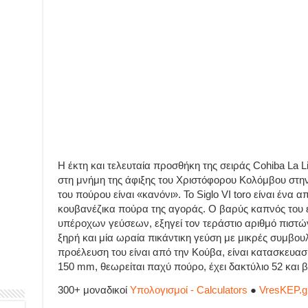
Η έκτη και τελευταία προσθήκη της σειράς Cohiba La L
στη μνήμη της άφιξης του Χριστόφορου Κολόμβου στην
του πούρου είναι «κανόνι». Το Siglo VI toro είναι ένα
κουβανέζικα πούρα της αγοράς. Ο βαρύς καπνός του 
υπέροχων γεύσεων, εξηγεί τον τεράστιο αριθμό πιστώ
ξηρή και μία ωραία πικάντικη γεύση με μικρές συμβο
προέλευση του είναι από την Κούβα, είναι κατασκευασ
150 mm, θεωρείται παχύ πούρο, έχει δακτύλιο 52 και 
300+ μοναδικοί
Υπολογισμοί - Calculators
●
VresKEP.g