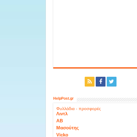
HelpPost.gr
Φυλλάδια - προσφορές
Λιντλ
ΑΒ
Μασούτης
Vicko