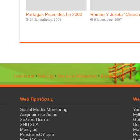
Partagas Piramides Le 2000
Romeo Y Julieta “Churchi
24 Σεπτεμβρίου, 2008
6 Ιανουαρίου, 2007
•
•
•
HelpPost.gr
Popi-it.gr
Όλα για τα Μαθηματικά
ΒeautyΒook.gr
Web Προτάσεις
We
Social Media Monitoring
Ypo
Διαφημιστικα Δωρα
Fyl
Σάλτσα Πέστο
Get
ΣΝΙΤΣΕΛ
Bea
Μακιγιάζ
Mat
ProsforesCY.com
Pop
FlyerCY.com
Gou