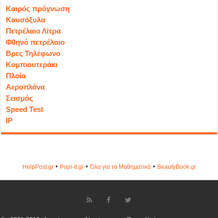
Καιρός πρόγνωση
Καυσόξυλα
Πετρέλαιο Λίτρα
Φθηνό πετρέλαιο
Βρες Τηλέφωνο
Κομπιουτεράκι
Πλοία
Αεροπλάνα
Σεισμός
Speed Test
IP
•
•
•
HelpPost.gr
Popi-it.gr
Όλα για τα Μαθηματικά
ΒeautyΒook.gr