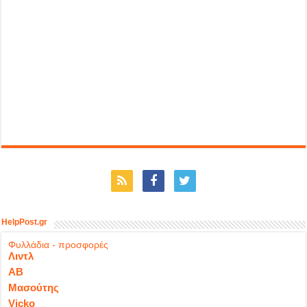
HelpPost.gr
Φυλλάδια - προσφορές
Λιντλ
ΑΒ
Μασούτης
Vicko