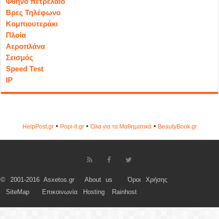
Φθηνό πετρέλαιο
Βρες Τηλέφωνο
Κομπιουτεράκι
Πλοία
Αεροπλάνα
Σεισμός
Speed Test
IP
•
•
•
HelpPost.gr
Popi-it.gr
Όλα για τα Μαθηματικά
ΒeautyΒook.gr
© 2001-2016 Asxetos.gr
About us
Όροι Χρήσης
SiteMap
Επικοινωνία
Hosting
Rainhost