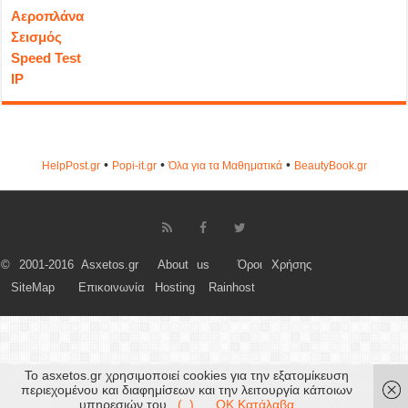
Αεροπλάνα
Σεισμός
Speed Test
IP
•
•
•
HelpPost.gr
Popi-it.gr
Όλα για τα Μαθηματικά
ΒeautyΒook.gr
© 2001-2016 Asxetos.gr
About us
Όροι Χρήσης
SiteMap
Επικοινωνία
Hosting
Rainhost
Το asxetos.gr χρησιμοποιεί cookies για την εξατομίκευση
περιεχομένου και διαφημίσεων και την λειτουργία κάποιων
υπηρεσιών του.
(..)
OK Κατάλαβα