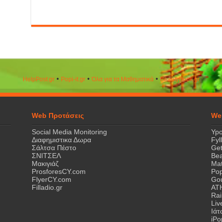
•
•
•
HelpPost.gr
Popi-it.gr
Όλα για τα Μαθηματικά
ΒeautyΒook.gr
Web Προτάσεις
We
Social Media Monitoring
Ypo
Διαφημιστικα Δωρα
Fyl
Σάλτσα Πέστο
Get
ΣΝΙΤΣΕΛ
Bea
Μακιγιάζ
Mat
ProsforesCY.com
Pop
FlyerCY.com
Gou
Filladio.gr
AT
Rai
Liv
Ιά
iPo