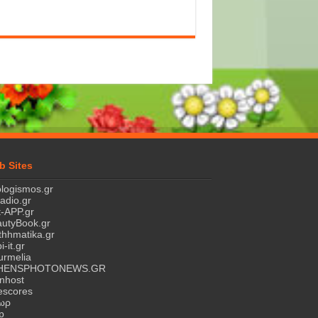
b Sites
logismos.gr
ladio.gr
-APP.gr
utyBook.gr
hhmatika.gr
i-it.gr
rmelia
HENSPHOTONEWS.GR
nhost
escores
τωρ
p