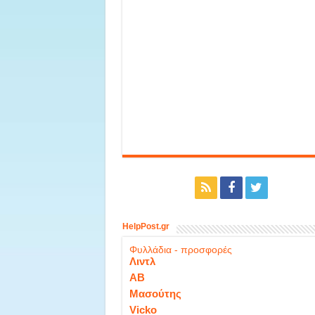
HelpPost.gr
Φυλλάδια - προσφορές
Λιντλ
ΑΒ
Μασούτης
Vicko