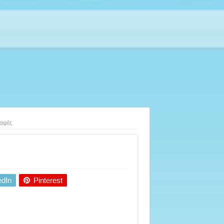
καφές
edIn
Pinterest