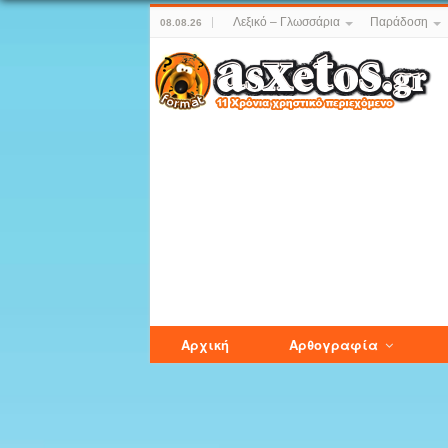
Λεξικό – Γλωσσάρια
Παράδοση
08.08.26
Αρχική
Αρθογραφία