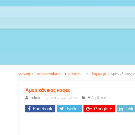
Αρχική
/
Εγκυκλοπαίδεια
/
Εις Υγείαν ...
/
Είδη Καφέ
/
Αμερικάνικος 
Αμερικάνικος καφές
admin
Είδη Καφέ
3 Νοεμβρίου, 2005
Facebook
Twitter
Google +
Link