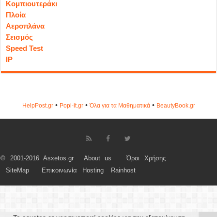
Κομπιουτεράκι
Πλοία
Αεροπλάνα
Σεισμός
Speed Test
IP
•
•
•
HelpPost.gr
Popi-it.gr
Όλα για τα Μαθηματικά
ΒeautyΒook.gr
© 2001-2016 Asxetos.gr
About us
Όροι Χρήσης
SiteMap
Επικοινωνία
Hosting
Rainhost