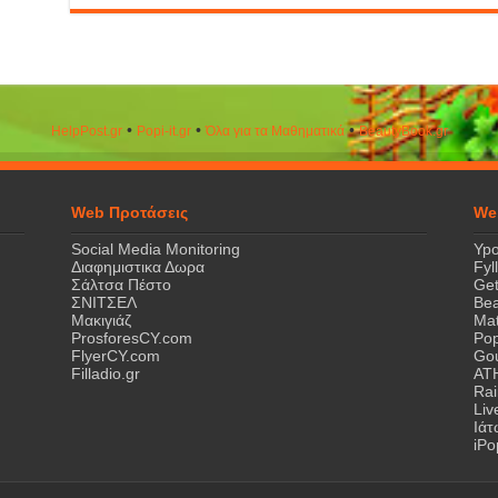
•
•
•
HelpPost.gr
Popi-it.gr
Όλα για τα Μαθηματικά
ΒeautyΒook.gr
Web Προτάσεις
We
Social Media Monitoring
Ypo
Διαφημιστικα Δωρα
Fyl
Σάλτσα Πέστο
Get
ΣΝΙΤΣΕΛ
Bea
Μακιγιάζ
Mat
ProsforesCY.com
Pop
FlyerCY.com
Gou
Filladio.gr
AT
Rai
Liv
Ιά
iPo