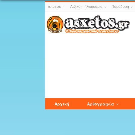
Λεξικό – Γλωσσάρια
Παράδοση
07.08.26
Αρχική
Αρθογραφία