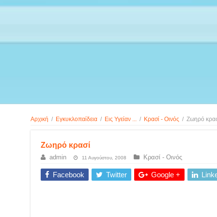
Αρχική
/
Εγκυκλοπαίδεια
/
Εις Υγείαν ...
/
Κρασί - Οινός
/
Ζωηρό κρα
Ζωηρό κρασί
admin
Κρασί - Οινός
11 Αυγούστου, 2008
Facebook
Twitter
Google +
Link