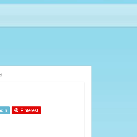
σί
edIn
Pinterest