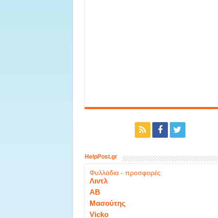
HelpPost.gr
Φυλλάδια - προσφορές
Λιντλ
ΑΒ
Μασούτης
Vicko