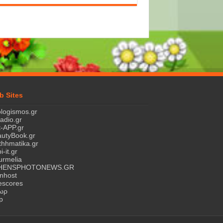
b Sites
logismos.gr
ladio.gr
-APP.gr
utyBook.gr
hhmatika.gr
i-it.gr
rmelia
HENSPHOTONEWS.GR
nhost
escores
τωρ
p