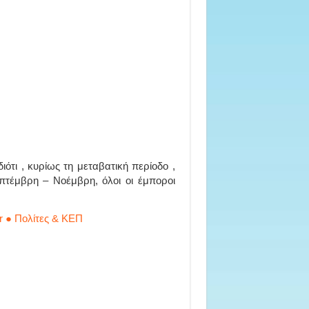
ιότι , κυρίως τη μεταβατική περίοδο ,
επτέμβρη – Νοέμβρη, όλοι οι έμποροι
r ● Πολίτες & ΚΕΠ