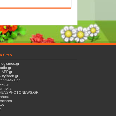
b Sites
logismos.gr
ladio.gr
-APP.gr
utyBook.gr
hhmatika.gr
i-it.gr
rmelia
HENSPHOTONEWS.GR
nhost
escores
τωρ
p