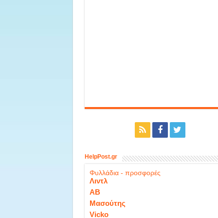
HelpPost.gr
Φυλλάδια - προσφορές
Λιντλ
ΑΒ
Μασούτης
Vicko