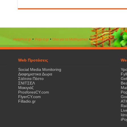
•
•
•
HelpPost.gr
Popi-it.gr
Όλα για τα Μαθηματικά
ΒeautyΒook.gr
Web Προτάσεις
We
Social Media Monitoring
Ypo
Διαφημιστικα Δωρα
Fyl
Σάλτσα Πέστο
Get
ΣΝΙΤΣΕΛ
Bea
Μακιγιάζ
Mat
ProsforesCY.com
Pop
FlyerCY.com
Gou
Filladio.gr
AT
Rai
Liv
Ιά
iPo