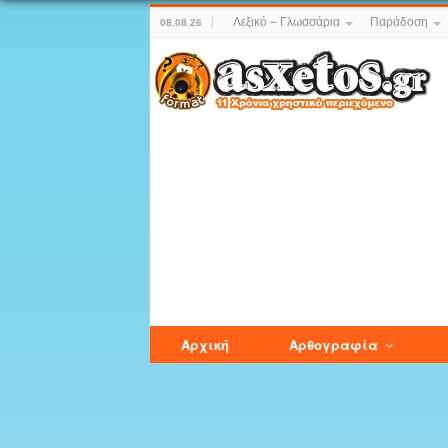
Λεξικό – Γλωσσάρια
Παράδοση
08.08.26
Αρχική
Αρθογραφία