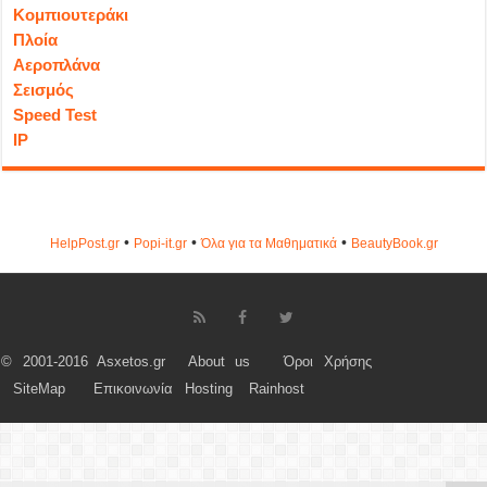
Κομπιουτεράκι
Πλοία
Αεροπλάνα
Σεισμός
Speed Test
IP
•
•
•
HelpPost.gr
Popi-it.gr
Όλα για τα Μαθηματικά
ΒeautyΒook.gr
© 2001-2016 Asxetos.gr
About us
Όροι Χρήσης
SiteMap
Επικοινωνία
Hosting
Rainhost