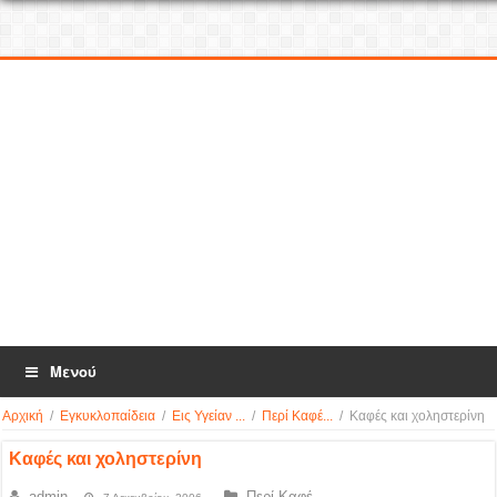
Μενού
Αρχική
/
Εγκυκλοπαίδεια
/
Εις Υγείαν ...
/
Περί Καφέ...
/
Καφές και χοληστερίνη
Καφές και χοληστερίνη
admin
Περί Καφέ...