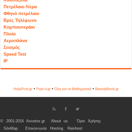
Πετρέλαιο Λίτρα
Φθηνό πετρέλαιο
Βρες Τηλέφωνο
Κομπιουτεράκι
Πλοία
Αεροπλάνα
Σεισμός
Speed Test
IP
•
•
•
HelpPost.gr
Popi-it.gr
Όλα για τα Μαθηματικά
ΒeautyΒook.gr
© 2001-2016 Asxetos.gr
About us
Όροι Χρήσης
SiteMap
Επικοινωνία
Hosting
Rainhost