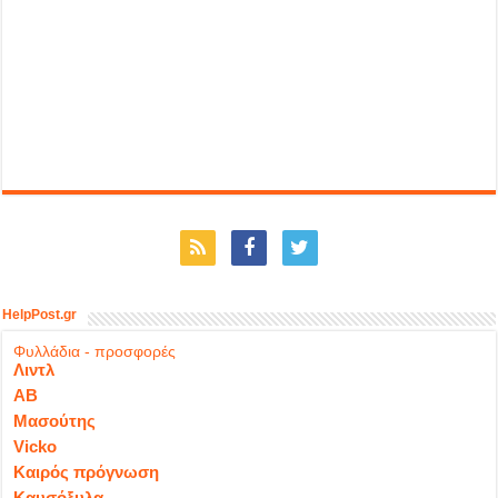
HelpPost.gr
Φυλλάδια - προσφορές
Λιντλ
ΑΒ
Μασούτης
Vicko
Καιρός πρόγνωση
Καυσόξυλα