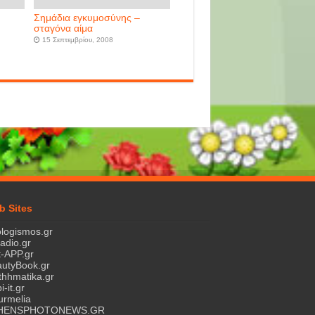
Σημάδια εγκυμοσύνης –
σταγόνα αίμα
15 Σεπτεμβρίου, 2008
b Sites
logismos.gr
ladio.gr
-APP.gr
utyBook.gr
hhmatika.gr
i-it.gr
rmelia
HENSPHOTONEWS.GR