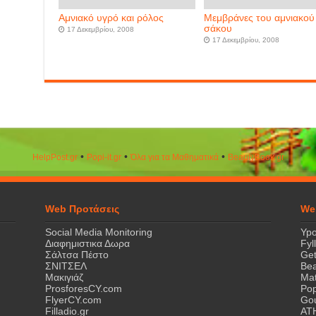
Αμνιακό υγρό και ρόλος
Μεμβράνες του αμνιακού
σάκου
17 Δεκεμβρίου, 2008
17 Δεκεμβρίου, 2008
•
•
•
HelpPost.gr
Popi-it.gr
Όλα για τα Μαθηματικά
ΒeautyΒook.gr
Web Προτάσεις
We
Social Media Monitoring
Ypo
Διαφημιστικα Δωρα
Fyl
Σάλτσα Πέστο
Get
ΣΝΙΤΣΕΛ
Bea
Μακιγιάζ
Mat
ProsforesCY.com
Pop
FlyerCY.com
Gou
Filladio.gr
AT