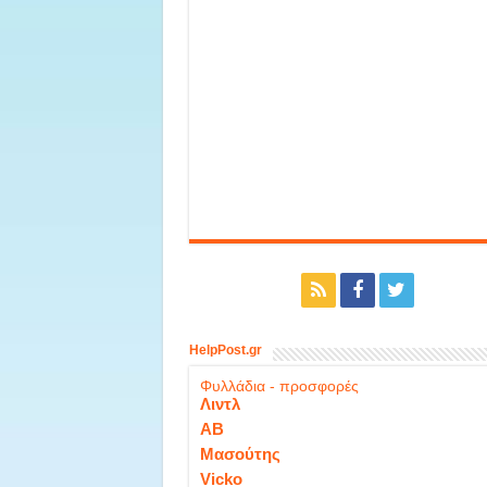
HelpPost.gr
Φυλλάδια - προσφορές
Λιντλ
ΑΒ
Μασούτης
Vicko