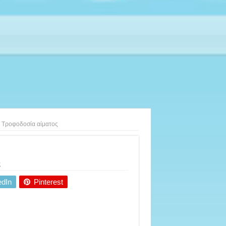
Τροφοδοσία αίματος
ς
edIn
Pinterest