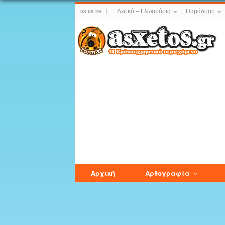
Λεξικό – Γλωσσάρια
Παράδοση
08.08.26
Αρχική
Αρθογραφία