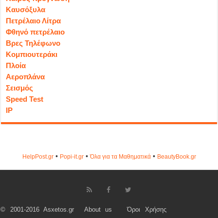
Καυσόξυλα
Πετρέλαιο Λίτρα
Φθηνό πετρέλαιο
Βρες Τηλέφωνο
Κομπιουτεράκι
Πλοία
Αεροπλάνα
Σεισμός
Speed Test
IP
•
•
•
HelpPost.gr
Popi-it.gr
Όλα για τα Μαθηματικά
ΒeautyΒook.gr
© 2001-2016 Asxetos.gr
About us
Όροι Χρήσης