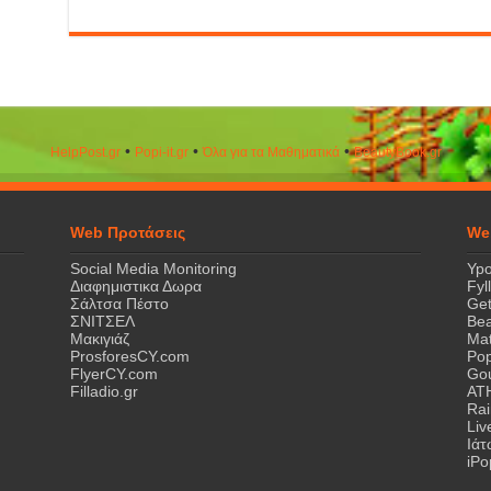
•
•
•
HelpPost.gr
Popi-it.gr
Όλα για τα Μαθηματικά
ΒeautyΒook.gr
Web Προτάσεις
We
Social Media Monitoring
Ypo
Διαφημιστικα Δωρα
Fyl
Σάλτσα Πέστο
Get
ΣΝΙΤΣΕΛ
Bea
Μακιγιάζ
Mat
ProsforesCY.com
Pop
FlyerCY.com
Gou
Filladio.gr
AT
Rai
Liv
Ιά
iPo