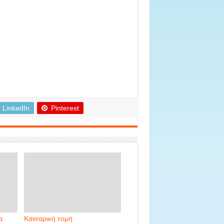
LinkedIn
Pinterest
α
Καισαρική τομή