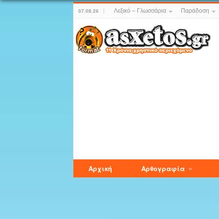
Λεξικό – Γλωσσάρια
Παράδοση
07.08.26
Αρχική
Αρθογραφία