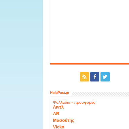
HelpPost.gr
Φυλλάδια - προσφορές
Λιντλ
ΑΒ
Μασούτης
Vicko