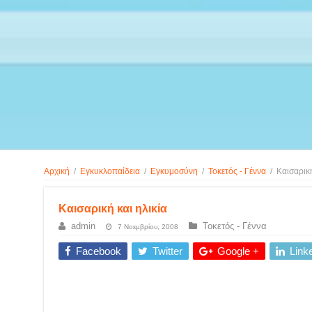
Αρχική
/
Εγκυκλοπαίδεια
/
Εγκυμοσύνη
/
Τοκετός - Γέννα
/
Καισαρική
Καισαρική και ηλικία
admin
Τοκετός - Γέννα
7 Νοεμβρίου, 2008
Facebook
Twitter
Google +
Link