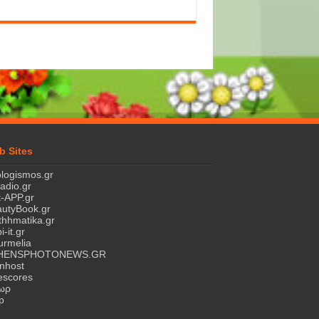
b Sites
logismos.gr
ladio.gr
-APP.gr
utyBook.gr
hhmatika.gr
i-it.gr
rmelia
HENSPHOTONEWS.GR
nhost
escores
τωρ
p