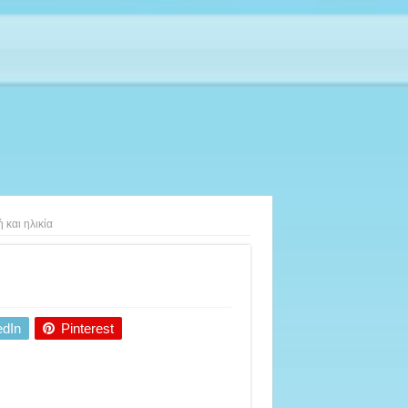
 και ηλικία
edIn
Pinterest