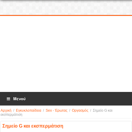
Μενού
Αρχική
/
Εγκυκλοπαίδεια
/
Sex - Έρωτας
/
Οργασμός
/
Σημείο G και
εκσπερμάτιση
Σημείο G και εκσπερμάτιση