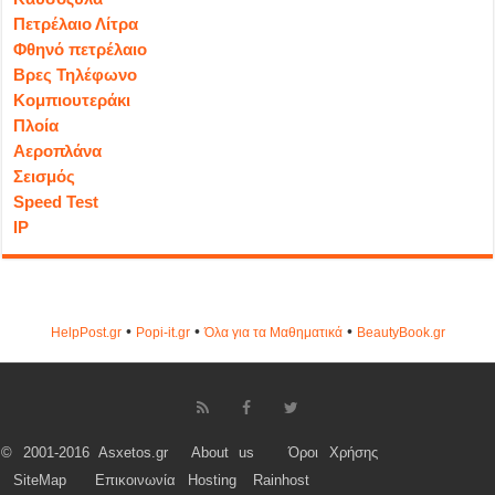
Πετρέλαιο Λίτρα
Φθηνό πετρέλαιο
Βρες Τηλέφωνο
Κομπιουτεράκι
Πλοία
Αεροπλάνα
Σεισμός
Speed Test
IP
•
•
•
HelpPost.gr
Popi-it.gr
Όλα για τα Μαθηματικά
ΒeautyΒook.gr
© 2001-2016 Asxetos.gr
About us
Όροι Χρήσης
SiteMap
Επικοινωνία
Hosting
Rainhost