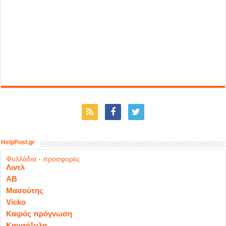
HelpPost.gr
Φυλλάδια - προσφορές
Λιντλ
ΑΒ
Μασούτης
Vicko
Καιρός πρόγνωση
Καυσόξυλα