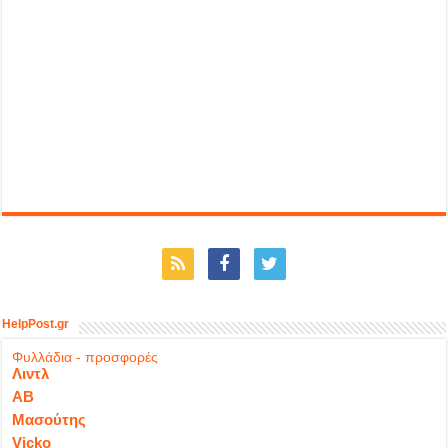
HelpPost.gr
Φυλλάδια - προσφορές
Λιντλ
ΑΒ
Μασούτης
Vicko