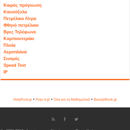
Καιρός πρόγνωση
Καυσόξυλα
Πετρέλαιο Λίτρα
Φθηνό πετρέλαιο
Βρες Τηλέφωνο
Κομπιουτεράκι
Πλοία
Αεροπλάνα
Σεισμός
Speed Test
IP
•
•
•
HelpPost.gr
Popi-it.gr
Όλα για τα Μαθηματικά
ΒeautyΒook.gr