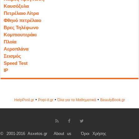
Καυσόξυλα
Πετρέλαιο Λίτρα
Φθηνό πετρέλαιο
Βρες Τηλέφωνο
Κομπιουτεράκι
Πλοία
Αεροπλάνα
Σεισμός
Speed Test
IP
•
•
•
HelpPost.gr
Popi-it.gr
Όλα για τα Μαθηματικά
ΒeautyΒook.gr
© 2001-2016 Asxetos.gr
About us
Όροι Χρήσης