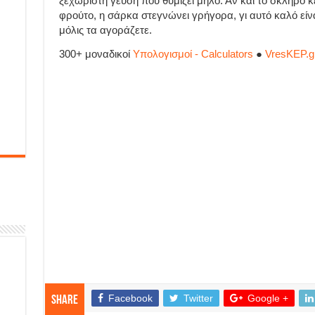
ξεχωριστή γεύση που θυμίζει μήλο. Αν και το σκληρό 
φρούτο, η σάρκα στεγνώνει γρήγορα, γι αυτό καλό είν
μόλις τα αγοράζετε.
300+ μοναδικοί
Υπολογισμοί - Calculators
●
VresKEP.g
Facebook
Twitter
Google +
Share