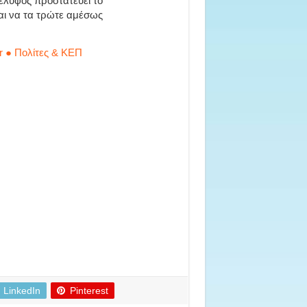
κέλυφος προστατεύει το
αι να τα τρώτε αμέσως
r ● Πολίτες & ΚΕΠ
LinkedIn
Pinterest