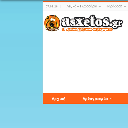
Λεξικό – Γλωσσάρια
Παράδοση
07.08.26
Αρχική
Αρθογραφία