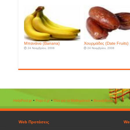
Μπανάνα (Banana)
Χουρμάδες (Date Fruits)
24 Νοεμβρίου, 2008
24 Νοεμβρίου, 2008
•
•
•
HelpPost.gr
Popi-it.gr
Όλα για τα Μαθηματικά
ΒeautyΒook.gr
Web Προτάσεις
We