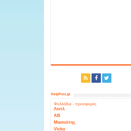
HelpPost.gr
Φυλλάδια - προσφορές
Λιντλ
ΑΒ
Μασούτης
Vicko