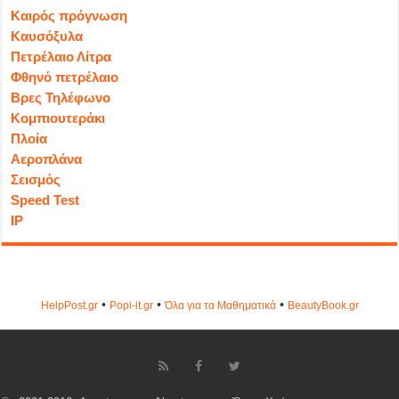
Καιρός πρόγνωση
Καυσόξυλα
Πετρέλαιο Λίτρα
Φθηνό πετρέλαιο
Βρες Τηλέφωνο
Κομπιουτεράκι
Πλοία
Αεροπλάνα
Σεισμός
Speed Test
IP
•
•
•
HelpPost.gr
Popi-it.gr
Όλα για τα Μαθηματικά
ΒeautyΒook.gr