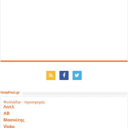
HelpPost.gr
Φυλλάδια - προσφορές
Λιντλ
ΑΒ
Μασούτης
Vicko