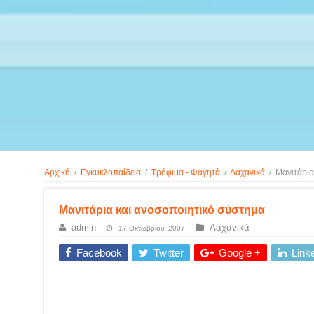
Αρχική
/
Εγκυκλοπαίδεια
/
Τρόφιμα - Φαγητά
/
Λαχανικά
/
Μανιτάρια
Μανιτάρια και ανοσοποιητικό σύστημα
admin
Λαχανικά
17 Οκτωβρίου, 2007
Facebook
Twitter
Google +
Link