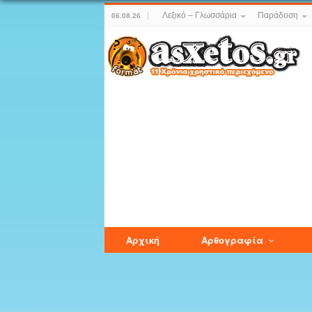
Λεξικό – Γλωσσάρια
Παράδοση
06.08.26
Αρχική
Αρθογραφία