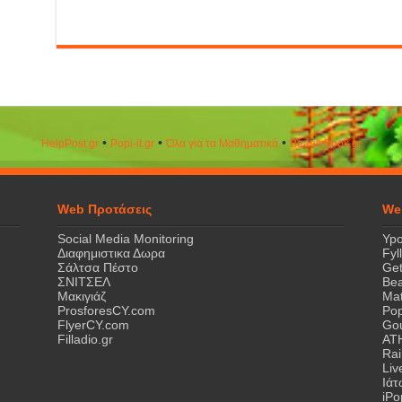
•
•
•
HelpPost.gr
Popi-it.gr
Όλα για τα Μαθηματικά
ΒeautyΒook.gr
Web Προτάσεις
We
Social Media Monitoring
Ypo
Διαφημιστικα Δωρα
Fyl
Σάλτσα Πέστο
Get
ΣΝΙΤΣΕΛ
Bea
Μακιγιάζ
Mat
ProsforesCY.com
Pop
FlyerCY.com
Gou
Filladio.gr
AT
Rai
Liv
Ιά
iPo