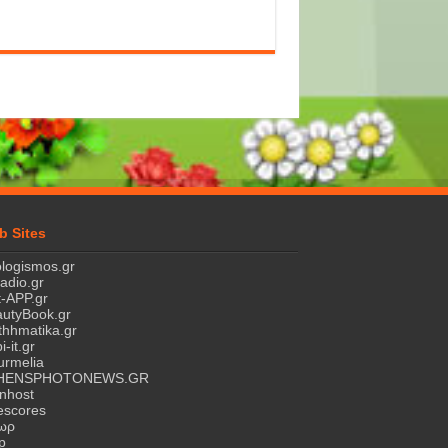
b Sites
logismos.gr
ladio.gr
-APP.gr
utyBook.gr
hhmatika.gr
i-it.gr
rmelia
HENSPHOTONEWS.GR
nhost
escores
τωρ
p