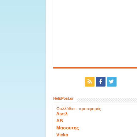
HelpPost.gr
Φυλλάδια - προσφορές
Λιντλ
ΑΒ
Μασούτης
Vicko