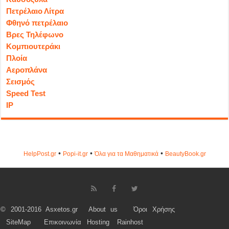
Πετρέλαιο Λίτρα
Φθηνό πετρέλαιο
Βρες Τηλέφωνο
Κομπιουτεράκι
Πλοία
Αεροπλάνα
Σεισμός
Speed Test
IP
•
•
•
HelpPost.gr
Popi-it.gr
Όλα για τα Μαθηματικά
ΒeautyΒook.gr
© 2001-2016 Asxetos.gr
About us
Όροι Χρήσης
SiteMap
Επικοινωνία
Hosting
Rainhost