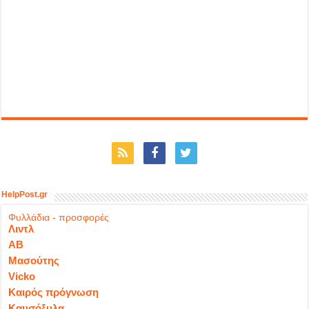
HelpPost.gr
Φυλλάδια - προσφορές
Λιντλ
ΑΒ
Μασούτης
Vicko
Καιρός πρόγνωση
Καυσόξυλα