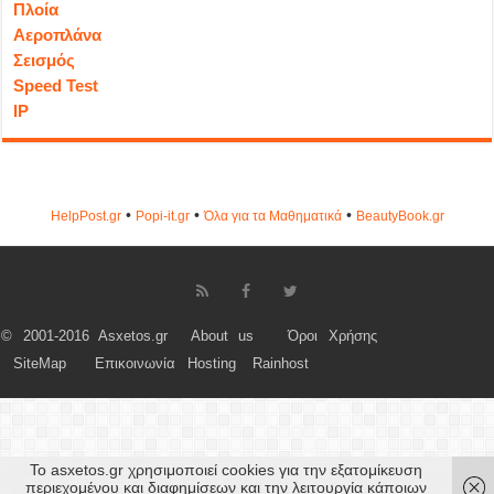
Πλοία
Αεροπλάνα
Σεισμός
Speed Test
IP
•
•
•
HelpPost.gr
Popi-it.gr
Όλα για τα Μαθηματικά
ΒeautyΒook.gr
© 2001-2016 Asxetos.gr
About us
Όροι Χρήσης
SiteMap
Επικοινωνία
Hosting
Rainhost
Το asxetos.gr χρησιμοποιεί cookies για την εξατομίκευση
περιεχομένου και διαφημίσεων και την λειτουργία κάποιων